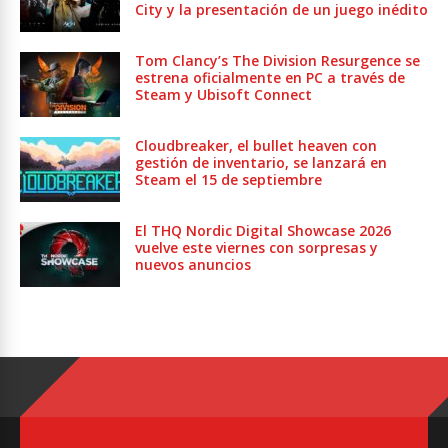
City y la presentación de un juego inédito
Tom Clancy’s The Division Resurgence se
estrena oficialmente en PC a través de
Steam y Ubisoft Connect
Cloudbreaker, el bullet heaven con
gestión de inventario, se lanzará en
Steam el 15 de septiembre
El THQ Nordic Digital Showcase 2026
vuelve este viernes con sorpresas y
nuevos anuncios