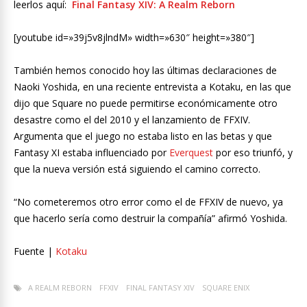
leerlos aquí:
Final Fantasy XIV: A Realm Reborn
[youtube id=»39j5v8jlndM» width=»630″ height=»380″]
También hemos conocido hoy las últimas declaraciones de
Naoki Yoshida, en una reciente entrevista a Kotaku, en las que
dijo que Square no puede permitirse económicamente otro
desastre como el del 2010 y el lanzamiento de FFXIV.
Argumenta que el juego no estaba listo en las betas y que
Fantasy XI estaba influenciado por
Everquest
por eso triunfó, y
que la nueva versión está siguiendo el camino correcto.
“No cometeremos otro error como el de FFXIV de nuevo, ya
que hacerlo sería como destruir la compañía” afirmó Yoshida.
Fuente |
Kotaku
A REALM REBORN
FFXIV
FINAL FANTASY XIV
SQUARE ENIX