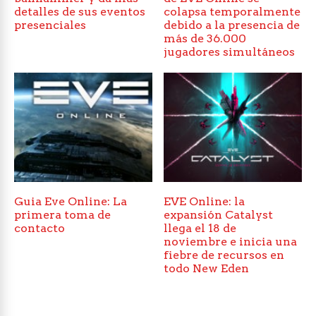
detalles de sus eventos
colapsa temporalmente
presenciales
debido a la presencia de
más de 36.000
jugadores simultáneos
Guia Eve Online: La
EVE Online: la
primera toma de
expansión Catalyst
contacto
llega el 18 de
noviembre e inicia una
fiebre de recursos en
todo New Eden