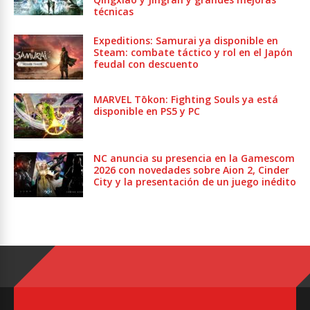
técnicas
Expeditions: Samurai ya disponible en
Steam: combate táctico y rol en el Japón
feudal con descuento
MARVEL Tōkon: Fighting Souls ya está
disponible en PS5 y PC
NC anuncia su presencia en la Gamescom
2026 con novedades sobre Aion 2, Cinder
City y la presentación de un juego inédito