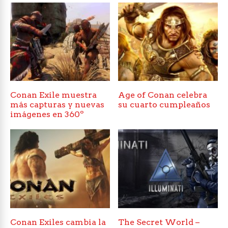
Conan Exile muestra
Age of Conan celebra
más capturas y nuevas
su cuarto cumpleaños
imágenes en 360º
Conan Exiles cambia la
The Secret World –