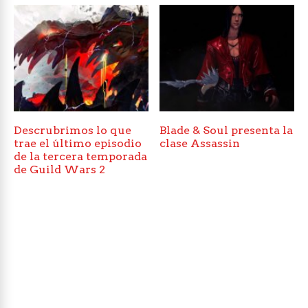
Descrubrimos lo que
Blade & Soul presenta la
trae el último episodio
clase Assassin
de la tercera temporada
de Guild Wars 2