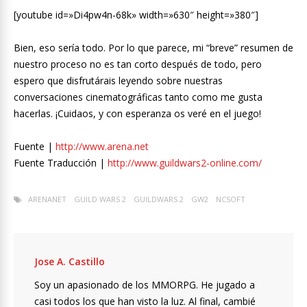
[youtube id=»Di4pw4n-68k» width=»630″ height=»380″]
Bien, eso sería todo. Por lo que parece, mi “breve” resumen de
nuestro proceso no es tan corto después de todo, pero
espero que disfrutárais leyendo sobre nuestras
conversaciones cinematográficas tanto como me gusta
hacerlas. ¡Cuidaos, y con esperanza os veré en el juego!
Fuente |
http://www.arena.net
Fuente Traducción |
http://www.guildwars2-online.com/
ARENANET
GUILD WARS 2
GUILDWARS 2
GW2
NCSOFT
Jose A. Castillo
Soy un apasionado de los MMORPG. He jugado a
casi todos los que han visto la luz. Al final, cambié