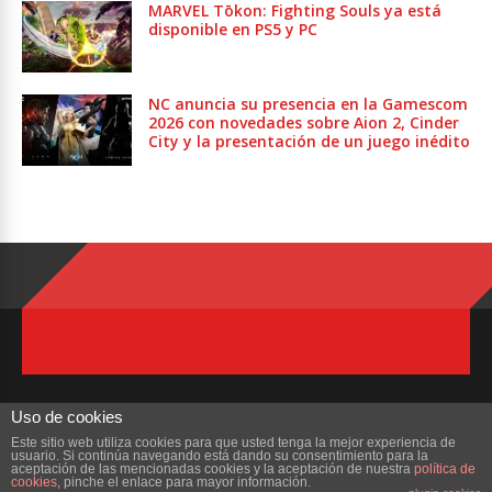
MARVEL Tōkon: Fighting Souls ya está
disponible en PS5 y PC
NC anuncia su presencia en la Gamescom
2026 con novedades sobre Aion 2, Cinder
City y la presentación de un juego inédito
Uso de cookies
Este sitio web utiliza cookies para que usted tenga la mejor experiencia de
usuario. Si continúa navegando está dando su consentimiento para la
Copyright © 2023 ZonaMMORPG.com. Todos los derechos reservados
aceptación de las mencionadas cookies y la aceptación de nuestra
política de
cookies
, pinche el enlace para mayor información.