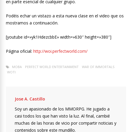
en parte esencial de cualquier grupo.
Podéis echar un vistazo a esta nueva clase en el video que os
mostramos a continuación.
[youtube id=»yk1HdezcbbE» width=»630″ height=»380″]
Página oficial:
http://woi.perfectworld.com/
MOBA
PERFECT WORLD ENTERTAINMENT
WAR OF IMMORTALS
WOTI
Jose A. Castillo
Soy un apasionado de los MMORPG. He jugado a
casi todos los que han visto la luz. Al final, cambié
muchas de las horas de vicio por compartir noticias y
contenidos sobre este mundillo.