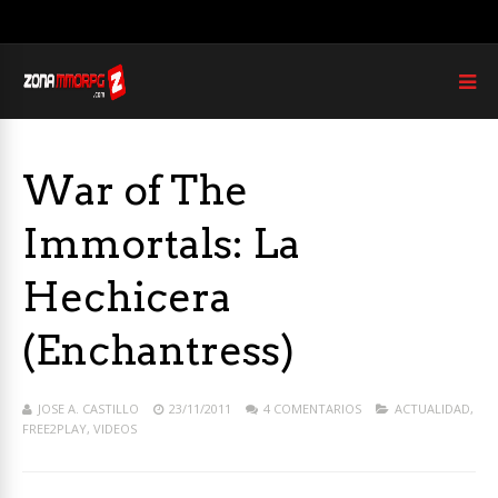
War of The
Immortals: La
Hechicera
(Enchantress)
JOSE A. CASTILLO
23/11/2011
4 COMENTARIOS
ACTUALIDAD
,
FREE2PLAY
,
VIDEOS