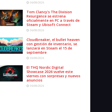
06/08/2026
Tom Clancy’s The Division
Resurgence se estrena
oficialmente en PC a través de
Steam y Ubisoft Connect
06/08/2026
Cloudbreaker, el bullet heaven
con gestión de inventario, se
lanzará en Steam el 15 de
septiembre
06/08/2026
El THQ Nordic Digital
Showcase 2026 vuelve este
viernes con sorpresas y nuevos
anuncios
06/08/2026