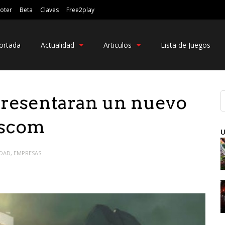
oter
Beta
Claves
Free2play
ortada
Actualidad
Articulos
Lista de Juegos
presentaran un nuevo
scom
U
IDAD
,
EMPRESAS