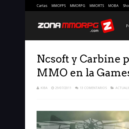
Cartas
MMOFPS
MMORPG
MMORTS
MOBA
Sho
P
Ncsoft y Carbine 
MMO en la Game
KIBA
29/07/2011
13 COMENTARIOS
ACTUAL