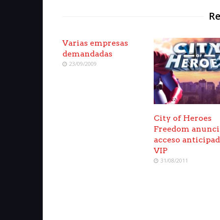
Re
Varias empresas
demandadas
23/09/2009
City of Heroes
Freedom anunci
acceso anticipa
VIP
31/08/2011