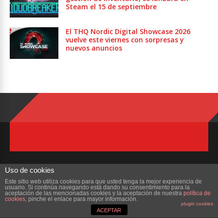
Steam el 15 de septiembre
El THQ Nordic Digital Showcase 2026
vuelve este viernes con sorpresas y
nuevos anuncios
Uso de cookies
Este sitio web utiliza cookies para que usted tenga la mejor experiencia de
usuario. Si continúa navegando está dando su consentimiento para la
Copyright © 2023 ZonaMMORPG.com. Todos los derechos reservados
aceptación de las mencionadas cookies y la aceptación de nuestra
política de
cookies
, pinche el enlace para mayor información.
plugin cookies
Portada
¿Quienes Somos?
Colabora
Contacto
ACEPTAR