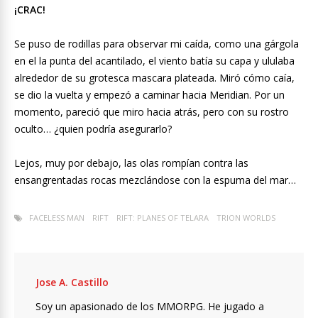
¡CRAC!
Se puso de rodillas para observar mi caída, como una gárgola
en el la punta del acantilado, el viento batía su capa y ululaba
alrededor de su grotesca mascara plateada. Miró cómo caía,
se dio la vuelta y empezó a caminar hacia Meridian. Por un
momento, pareció que miro hacia atrás, pero con su rostro
oculto… ¿quien podría asegurarlo?
Lejos, muy por debajo, las olas rompían contra las
ensangrentadas rocas mezclándose con la espuma del mar…
FACELESS MAN
RIFT
RIFT: PLANES OF TELARA
TRION WORLDS
Jose A. Castillo
Soy un apasionado de los MMORPG. He jugado a