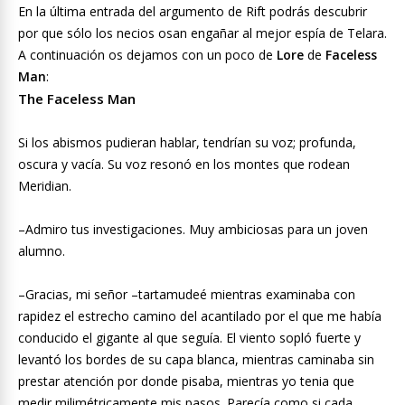
En la última entrada del argumento de Rift podrás descubrir
por que sólo los necios osan engañar al mejor espía de Telara.
A continuación os dejamos con un poco de
Lore
de
Faceless
Man
:
The Faceless Man
Si los abismos pudieran hablar, tendrían su voz; profunda,
oscura y vacía. Su voz resonó en los montes que rodean
Meridian.
–Admiro tus investigaciones. Muy ambiciosas para un joven
alumno.
–Gracias, mi señor –tartamudeé mientras examinaba con
rapidez el estrecho camino del acantilado por el que me había
conducido el gigante al que seguía. El viento sopló fuerte y
levantó los bordes de su capa blanca, mientras caminaba sin
prestar atención por donde pisaba, mientras yo tenia que
medir milimétricamente mis pasos. Parecía como si cada