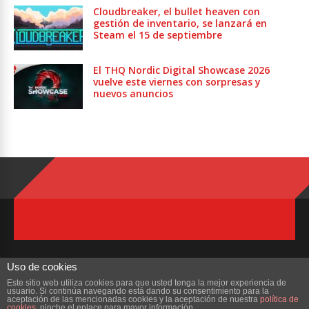
Cloudbreaker, el bullet heaven con
gestión de inventario, se lanzará en
Steam el 15 de septiembre
El THQ Nordic Digital Showcase 2026
vuelve este viernes con sorpresas y
nuevos anuncios
Uso de cookies
Este sitio web utiliza cookies para que usted tenga la mejor experiencia de
usuario. Si continúa navegando está dando su consentimiento para la
Copyright © 2023 ZonaMMORPG.com. Todos los derechos reservados
aceptación de las mencionadas cookies y la aceptación de nuestra
política de
cookies
, pinche el enlace para mayor información.