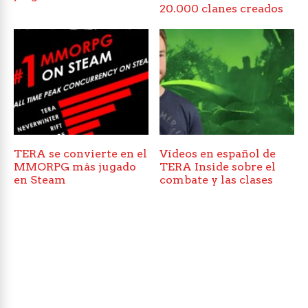
20.000 clanes creados
TERA se convierte en el
Vídeos en español de
MMORPG más jugado
TERA Inside sobre el
en Steam
combate y las clases