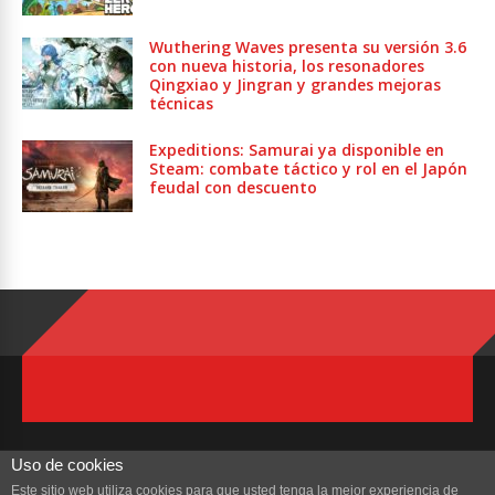
Wuthering Waves presenta su versión 3.6
con nueva historia, los resonadores
Qingxiao y Jingran y grandes mejoras
técnicas
Expeditions: Samurai ya disponible en
Steam: combate táctico y rol en el Japón
feudal con descuento
Uso de cookies
Este sitio web utiliza cookies para que usted tenga la mejor experiencia de