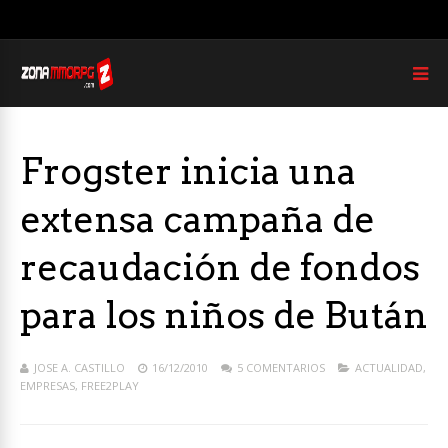
Frogster inicia una
extensa campaña de
recaudación de fondos
para los niños de Bután
JOSE A. CASTILLO
16/12/2010
5 COMENTARIOS
ACTUALIDAD
,
EMPRESAS
,
FREE2PLAY