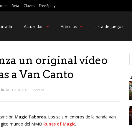
oter
Beta
Claves
Free2play
ortada
Actualidad
Articulos
Lista de Juegos
nza un original vídeo
ias a Van Canto
U
ACTUALIDAD
,
FREE2PLAY
 canción
Magic Taborea
. Los seis miembros de la banda Van
l mágico mundo del MMO
Runes of Magic
.