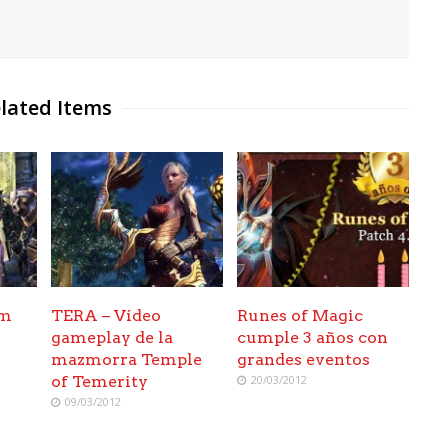
lated Items
am
TERA – Vídeo
Runes of Magic
gameplay de la
cumple 3 años con
mazmorra Temple
grandes eventos
of Temerity
20/03/2012
09/03/2012