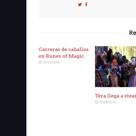
Re
Carreras de caballos
en Runes of Magic
03/04/2009
Tera llega a ste
30/08/2012