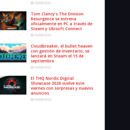
06/08/2026
Tom Clancy’s The Division
Resurgence se estrena
oficialmente en PC a través de
Steam y Ubisoft Connect
06/08/2026
Cloudbreaker, el bullet heaven
con gestión de inventario, se
lanzará en Steam el 15 de
septiembre
06/08/2026
El THQ Nordic Digital
Showcase 2026 vuelve este
viernes con sorpresas y nuevos
anuncios
06/08/2026