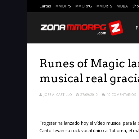
Cartas
MMOFPS
MMORPG
MMORTS
MOBA
Sho
P
Runes of Magic la
musical real grac
JOSE A. CASTILLO
27/09/2010
10 COMENTARIOS
Frogster ha lanzado hoy el vídeo musical para la
Canto llevan su rock vocal único a Taborea, e