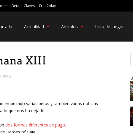
oter
Beta
Claves
Free2play
ortada
Actualidad
Articulos
Lista de Juegos
mana XIII
MORPG
U
an empezado varias betas y también varias noticias
cado que nos ha dejado:
con
dos formas diferentes de pago
.
de Heroes of Gaia.