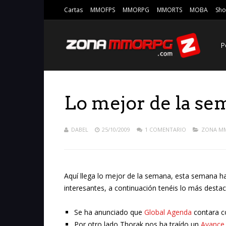
Cartas
MMOFPS
MMORPG
MMORTS
MOBA
Sho
P
Lo mejor de la se
DABEL
25/10/2009
1 COMENTARIO
ZONA M
Aquí llega lo mejor de la semana, esta semana h
interesantes, a continuación tenéis lo más desta
Se ha anunciado que
Global Agenda
contara 
Por otro lado Thorak nos ha traído un
Avance