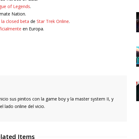
gue of Legends
.
imate Nation.
la closed beta
de
Star Trek Online
.
ficialmente
en Europa.
icio sus pinitos con la game boy y la master system II, y
l lado online del vicio.
lated Items