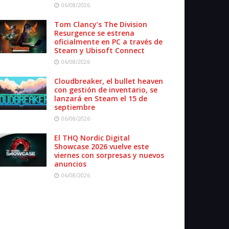
06/08/2026
Tom Clancy’s The Division
Resurgence se estrena
oficialmente en PC a través de
Steam y Ubisoft Connect
06/08/2026
Cloudbreaker, el bullet heaven
con gestión de inventario, se
lanzará en Steam el 15 de
septiembre
06/08/2026
El THQ Nordic Digital
Showcase 2026 vuelve este
viernes con sorpresas y nuevos
anuncios
06/08/2026