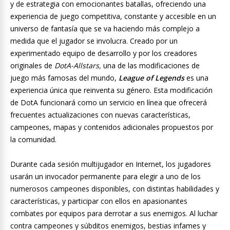
y de estrategia con emocionantes batallas, ofreciendo una
experiencia de juego competitiva, constante y accesible en un
universo de fantasía que se va haciendo más complejo a
medida que el jugador se involucra. Creado por un
experimentado equipo de desarrollo y por los creadores
originales de
DotA-Allstars,
una de las modificaciones de
juego más famosas del mundo,
League of Legends
es una
experiencia única que reinventa su género. Esta modificación
de DotA funcionará como un servicio en línea que ofrecerá
frecuentes actualizaciones con nuevas características,
campeones, mapas y contenidos adicionales propuestos por
la comunidad.
Durante cada sesión multijugador en Internet, los jugadores
usarán un invocador permanente para elegir a uno de los
numerosos campeones disponibles, con distintas habilidades y
características, y participar con ellos en apasionantes
combates por equipos para derrotar a sus enemigos. Al luchar
contra campeones y súbditos enemigos, bestias infames y