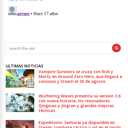
ULTIMAS NOTICIAS
Vampire Survivors se cruza con Rick y
Morty en Ground Zero Hero, que llegará a
consolas y Steam el 20 de agosto
Wuthering Waves presenta su versión 3.6
con nueva historia, los resonadores
Qingxiao y Jingran y grandes mejoras
técnicas
Expeditions: Samurai ya disponible en
Steam: combate táctico y rol en el Japón