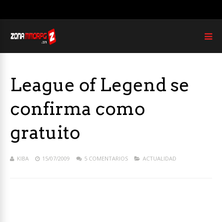
League of Legend se
confirma como
gratuito
KIBA
15/07/2009
5 COMENTARIOS
ACTUALIDAD