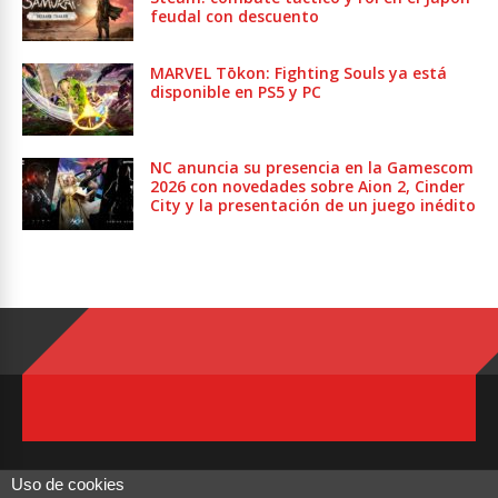
feudal con descuento
MARVEL Tōkon: Fighting Souls ya está
disponible en PS5 y PC
NC anuncia su presencia en la Gamescom
2026 con novedades sobre Aion 2, Cinder
City y la presentación de un juego inédito
Uso de cookies