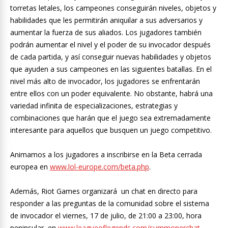
torretas letales, los campeones conseguirán niveles, objetos y
habilidades que les permitirán aniquilar a sus adversarios y
aumentar la fuerza de sus aliados. Los jugadores también
podrán aumentar el nivel y el poder de su invocador después
de cada partida, y así conseguir nuevas habilidades y objetos
que ayuden a sus campeones en las siguientes batallas. En el
nivel más alto de invocador, los jugadores se enfrentarán
entre ellos con un poder equivalente. No obstante, habrá una
variedad infinita de especializaciones, estrategias y
combinaciones que harán que el juego sea extremadamente
interesante para aquellos que busquen un juego competitivo.
Animamos a los jugadores a inscribirse en la Beta cerrada
europea en
www.lol-europe.com/beta.php
.
Además, Riot Games organizará un chat en directo para
responder a las preguntas de la comunidad sobre el sistema
de invocador el viernes, 17 de julio, de 21:00 a 23:00, hora
peninsular, en
www.leagueoflegends.com/summonerchat