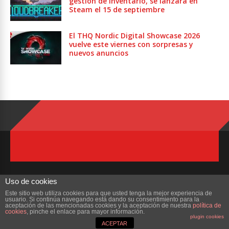
gestión de inventario, se lanzará en
Steam el 15 de septiembre
El THQ Nordic Digital Showcase 2026
vuelve este viernes con sorpresas y
nuevos anuncios
Uso de cookies
Este sitio web utiliza cookies para que usted tenga la mejor experiencia de
usuario. Si continúa navegando está dando su consentimiento para la
Copyright © 2023 ZonaMMORPG.com. Todos los derechos reservados
aceptación de las mencionadas cookies y la aceptación de nuestra
política de
cookies
, pinche el enlace para mayor información.
plugin cookies
Portada
¿Quienes Somos?
Colabora
Contacto
ACEPTAR