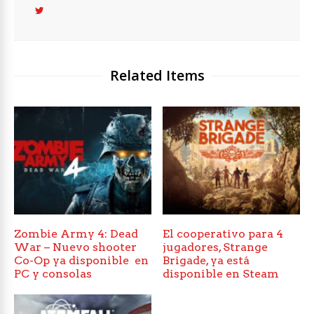
Related Items
Zombie Army 4: Dead
El cooperativo para 4
War – Nuevo shooter
jugadores, Strange
Co-Op ya disponible en
Brigade, ya está
PC y consolas
disponible en Steam