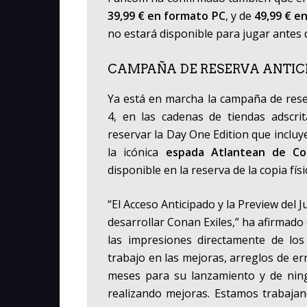
39,99 € en formato PC
, y de
49,99 € e
no estará disponible para jugar antes d
CAMPAÑA DE RESERVA ANTIC
Ya está en marcha la campaña de rese
4, en las cadenas de tiendas adscr
reservar la
Day One Edition
que incluy
la icónica
espada
Atlantean de C
disponible en la reserva de la copia físi
“
El Acceso Anticipado y la Preview del 
desarrollar
Conan Exiles
,”
ha afirmado e
las impresiones directamente de lo
trabajo en las mejoras, arreglos de e
meses para su lanzamiento y de nin
realizando mejoras. Estamos trabaja