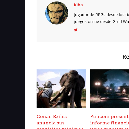
Kiba
Jugador de RPGs desde los ti
juegos online desde Guild Wars.
Re
Conan Exiles
Funcom present
anuncia sus
informe financi