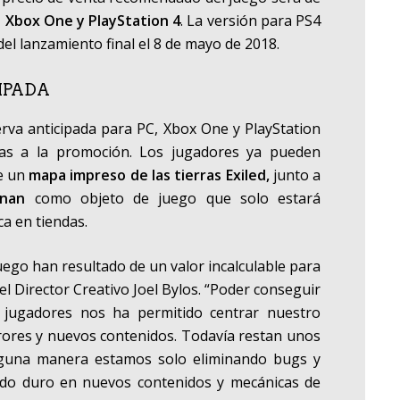
n Xbox One y PlayStation 4
. La versión para PS4
el lanzamiento final el 8 de mayo de 2018.
IPADA
rva anticipada para PC, Xbox One y PlayStation
itas a la promoción. Los jugadores ya pueden
e un
mapa impreso de las tierras Exiled
,
junto a
onan
como objeto de juego que solo estará
ca en tiendas.
Juego han resultado de un valor incalculable para
l Director Creativo Joel Bylos.
“Poder conseguir
s jugadores nos ha permitido centrar nuestro
rrores y nuevos contenidos. Todavía restan unos
guna manera estamos solo eliminando bugs y
ndo duro en nuevos contenidos y mecánicas de