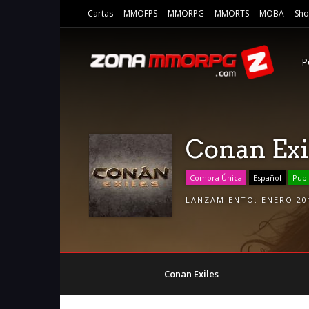
Cartas
MMOFPS
MMORPG
MMORTS
MOBA
Sho
P
Conan Exi
Compra Única
Español
Publ
LANZAMIENTO:
ENERO 20
Conan Exiles