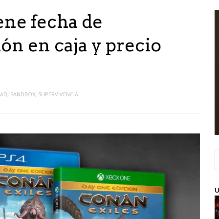
ene fecha de
ón en caja y precio
DAD
,
SANDBOX
,
SUPERVIVENCIA
U