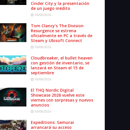
Cinder City y la presentación
de un juego inédito
06/08/2026
Tom Clancy’s The Division
Resurgence se estrena
oficialmente en PC a través de
Steam y Ubisoft Connect
06/08/2026
Cloudbreaker, el bullet heaven
con gestión de inventario, se
lanzará en Steam el 15 de
septiembre
06/08/2026
El THQ Nordic Digital
Showcase 2026 vuelve este
viernes con sorpresas y nuevos
anuncios
06/08/2026
Expeditions: Samurai
arrancará su acceso