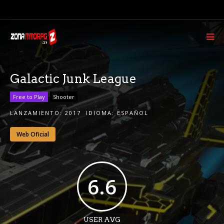
Galactic Junk League
Free to Play
Shooter
LANZAMIENTO:
2017
IDIOMA:
ESPAÑOL
Web Oficial
6.6
USER AVG