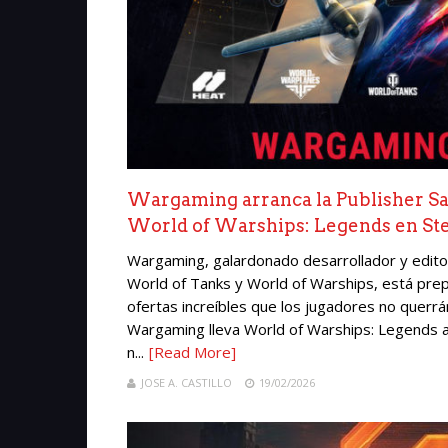
Wargaming arranca la Publisher Sal
World of Warships: Legends en St
Wargaming, galardonado desarrollador y editor
World of Tanks y World of Warships, está prep
ofertas increíbles que los jugadores no quer
Wargaming lleva World of Warships: Legends a
n...
[Read More]
JOSE A. CASTILLO
19/02/2026