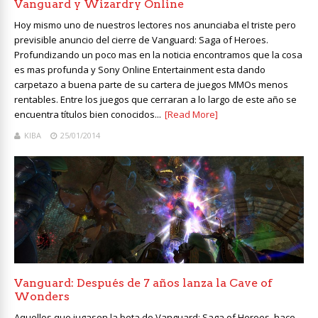
Vanguard y Wizardry Online
Hoy mismo uno de nuestros lectores nos anunciaba el triste pero
previsible anuncio del cierre de Vanguard: Saga of Heroes.
Profundizando un poco mas en la noticia encontramos que la cosa
es mas profunda y Sony Online Entertainment esta dando
carpetazo a buena parte de su cartera de juegos MMOs menos
rentables. Entre los juegos que cerraran a lo largo de este año se
encuentra títulos bien conocidos...
[Read More]
KIBA
25/01/2014
Vanguard: Después de 7 años lanza la Cave of
Wonders
Aquellos que jugasen la beta de Vanguard: Saga of Heroes, hace