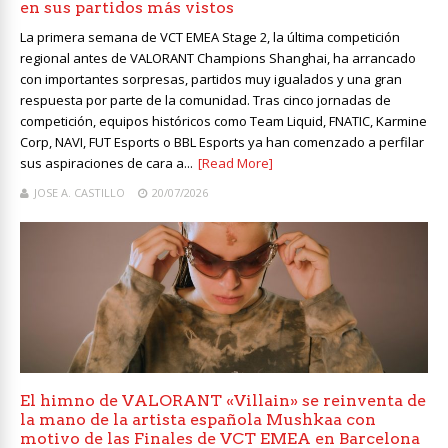
en sus partidos más vistos
La primera semana de VCT EMEA Stage 2, la última competición
regional antes de VALORANT Champions Shanghai, ha arrancado
con importantes sorpresas, partidos muy igualados y una gran
respuesta por parte de la comunidad. Tras cinco jornadas de
competición, equipos históricos como Team Liquid, FNATIC, Karmine
Corp, NAVI, FUT Esports o BBL Esports ya han comenzado a perfilar
sus aspiraciones de cara a...
[Read More]
JOSE A. CASTILLO
20/07/2026
El himno de VALORANT «Villain» se reinventa de
la mano de la artista española Mushkaa con
motivo de las Finales de VCT EMEA en Barcelona