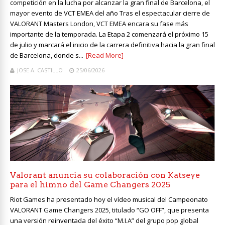
competición en la lucha por alcanzar la gran final de Barcelona, el
mayor evento de VCT EMEA del año Tras el espectacular cierre de
VALORANT Masters London, VCT EMEA encara su fase más
importante de la temporada. La Etapa 2 comenzará el próximo 15
de julio y marcará el inicio de la carrera definitiva hacia la gran final
de Barcelona, donde s...
[Read More]
JOSE A. CASTILLO
25/06/2026
Valorant anuncia su colaboración con Katseye
para el himno del Game Changers 2025
Riot Games ha presentado hoy el vídeo musical del Campeonato
VALORANT Game Changers 2025, titulado “GO OFF”, que presenta
una versión reinventada del éxito “M.I.A” del grupo pop global