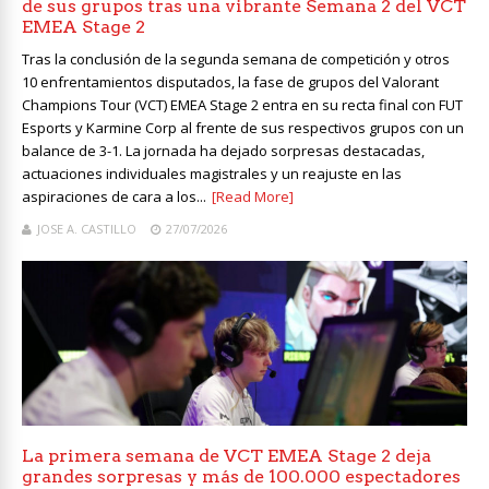
de sus grupos tras una vibrante Semana 2 del VCT
EMEA Stage 2
Tras la conclusión de la segunda semana de competición y otros
10 enfrentamientos disputados, la fase de grupos del Valorant
Champions Tour (VCT) EMEA Stage 2 entra en su recta final con FUT
Esports y Karmine Corp al frente de sus respectivos grupos con un
balance de 3-1. La jornada ha dejado sorpresas destacadas,
actuaciones individuales magistrales y un reajuste en las
aspiraciones de cara a los...
[Read More]
JOSE A. CASTILLO
27/07/2026
La primera semana de VCT EMEA Stage 2 deja
grandes sorpresas y más de 100.000 espectadores