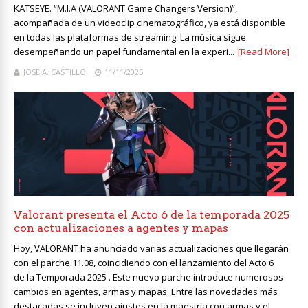
KATSEYE. “M.I.A (VALORANT Game Changers Version)”,
acompañada de un videoclip cinematográfico, ya está disponible
en todas las plataformas de streaming. La música sigue
desempeñando un papel fundamental en la experi...
[Read More]
JOSE A. CASTILLO
11/11/2025
Valorant presenta el Acto 6 de la temporada 2025
con actualizaciones a agentes y mapas
Hoy, VALORANT ha anunciado varias actualizaciones que llegarán
con el parche 11.08, coincidiendo con el lanzamiento del Acto 6
de la Temporada 2025 . Este nuevo parche introduce numerosos
cambios en agentes, armas y mapas. Entre las novedades más
destacadas se incluyen ajustes en la maestría con armas y el