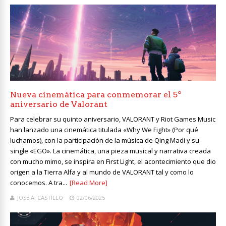
Nueva cinemática para conmemorar el 5º
aniversario de Valorant
Para celebrar su quinto aniversario, VALORANT y Riot Games Music
han lanzado una cinemática titulada «Why We Fight» (Por qué
luchamos), con la participación de la música de Qing Madi y su
single «EGO». La cinemática, una pieza musical y narrativa creada
con mucho mimo, se inspira en First Light, el acontecimiento que dio
origen a la Tierra Alfa y al mundo de VALORANT tal y como lo
conocemos. A tra...
[Read More]
JOSE A. CASTILLO
02/06/2025