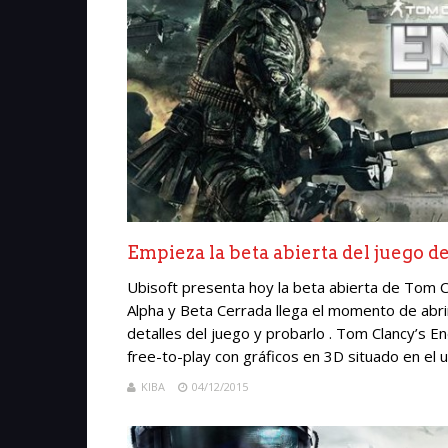
Empieza la beta abierta del juego 
Ubisoft presenta hoy la beta abierta de Tom 
Alpha y Beta Cerrada llega el momento de abrir
detalles del juego y probarlo . Tom Clancy’s 
free-to-play con gráficos en 3D situado en el u
KIBA
04/12/2015