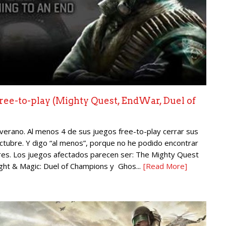
 free-to-play (Mighty Quest, EndWar, Duel of
verano. Al menos 4 de sus juegos free-to-play cerrar sus
ctubre. Y digo “al menos”, porque no he podido encontrar
erres. Los juegos afectados parecen ser: The Mighty Quest
ght & Magic: Duel of Champions y Ghos...
[Read More]