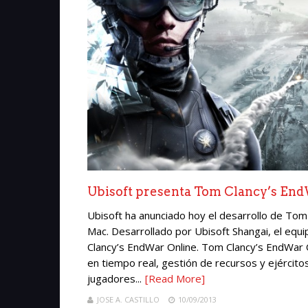
Ubisoft presenta Tom Clancy’s En
Ubisoft ha anunciado hoy el desarrollo de To
Mac. Desarrollado por Ubisoft Shangai, el equ
Clancy’s EndWar Online. Tom Clancy’s EndWar O
en tiempo real, gestión de recursos y ejércit
jugadores...
[Read More]
JOSE A. CASTILLO
10/09/2013