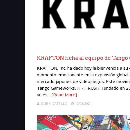
KRAFTON ficha al equipo de Tango
KRAFTON, Inc. ha dado hoy la bienvenida a s
momento emocionante en la expansión global de
mercado japonés de videojuegos. Este movimie
Tango Gameworks, Hi-Fi RUSH. Fundado en 2
un es...
[Read More]
JOSE A. CASTILLO
12/08/2024