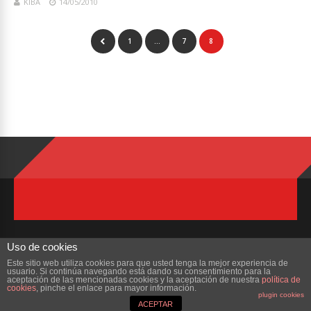
KIBA
14/05/2010
1
…
7
8
Uso de cookies
Este sitio web utiliza cookies para que usted tenga la mejor experiencia de
usuario. Si continúa navegando está dando su consentimiento para la
Copyright © 2023 ZonaMMORPG.com. Todos los derechos reservados
aceptación de las mencionadas cookies y la aceptación de nuestra
política de
cookies
, pinche el enlace para mayor información.
plugin cookies
Portada
¿Quienes Somos?
Colabora
Contacto
ACEPTAR