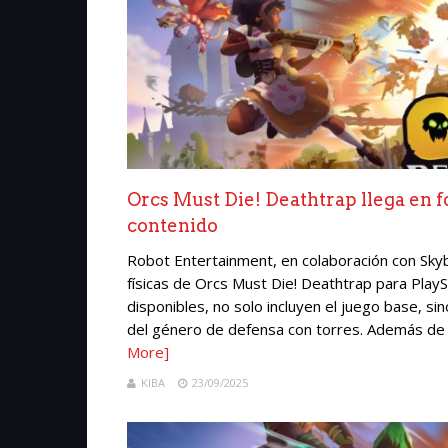
Orcs Must Die! Deathtrap llega en f
contenido
Robot Entertainment, en colaboración con Sky
físicas de Orcs Must Die! Deathtrap para PlayS
disponibles, no solo incluyen el juego base, s
del género de defensa con torres. Además de s
More]
KIBA
23/09/2025