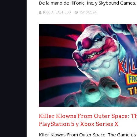
De la mano de IllFonic, Inc. y Skybound Games,
JOSE A. CASTILLO
15/10/2024
Killer Klowns From Outer Space: Th
PlayStation 5 y Xbox Series X
Killer Klowns From Outer Space: The Game es u