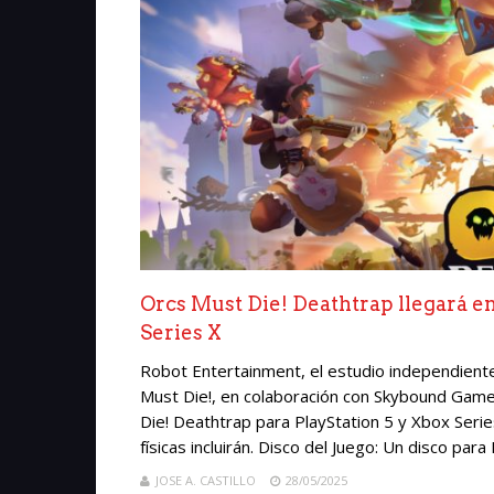
Orcs Must Die! Deathtrap llegará en
Series X
Robot Entertainment, el estudio independiente 
Must Die!, en colaboración con Skybound Games
Die! Deathtrap para PlayStation 5 y Xbox Seri
físicas incluirán. Disco del Juego: Un disco para
JOSE A. CASTILLO
28/05/2025