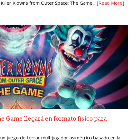
 Killer Klowns from Outer Space: The Game...
[Read More]
e Game llegará en formato físico para
n juego de terror multijugador asimétrico basado en la