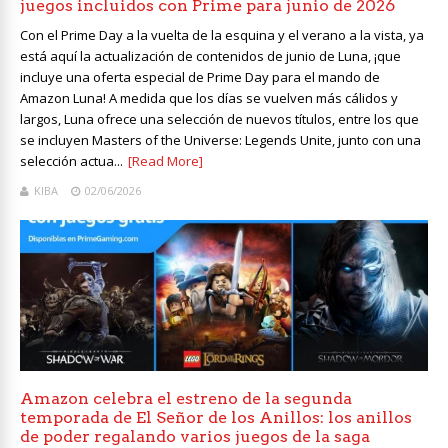
juegos incluidos con Prime para junio de 2026
Con el Prime Day a la vuelta de la esquina y el verano a la vista, ya
está aquí la actualización de contenidos de junio de Luna, ¡que
incluye una oferta especial de Prime Day para el mando de
Amazon Luna! A medida que los días se vuelven más cálidos y
largos, Luna ofrece una selección de nuevos títulos, entre los que
se incluyen Masters of the Universe: Legends Unite, junto con una
selección actua...
[Read More]
KIBA
02/06/2026
Amazon celebra el estreno de la segunda
temporada de El Señor de los Anillos: los anillos
de poder regalando varios juegos de la saga