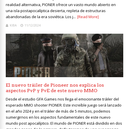
realidad alternativa, PIONER ofrece un vasto mundo abierto en
una isla postapocalíptica desierta, repleta de estructuras
abandonadas de la era soviética. Los j...
[Read More]
KIBA
11/12/2024
El nuevo tráiler de Pioneer nos explica los
aspectos PvP y PvE de este nuevo MMO
Desde el estudio GFA Games nos llega el emocionante tráiler del
esperado MMO shooter PIONER. Este increíble juego será lanzado
en el año 2024 y en el tráiler de más de 5 minutos, podemos
sumergirnos en los aspectos fundamentales de este nuevo
mundo post apocalíptico. El mundo de PIONER está dividido en dos