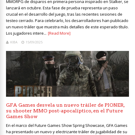
MMORPG de disparos en primera persona inspirado en Stalker, se
lanzará en octubre. Esta fase de prueba representa un paso
crucial en el desarrollo del juego, tras las recientes sesiones de
testeo cerrado. Para celebrarlo, los desarrolladores han publicado
un nuevo tráiler que muestra más detalles de este esperado título.
Los jugadores intere...
[Read More]
KIBA
15/09/2025
GFA Games desvela un nuevo tráiler de PIONER,
su shooter MMO post-apocalíptico, en el Future
Games Show
En el marco del Future Games Show Spring Showcase, GFA Games
ha presentado un nuevo y electrizante tráiler de jugabilidad de su