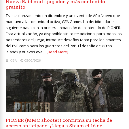
Nueva Raid multijugador y más contenido
gratuito
Tras su lanzamiento en diciembre y un evento de Año Nuevo que
mantuvo a la comunidad activa, GFA Games ha decidido dar el
siguiente paso con la primera expansión de contenido de PIONER.
Esta actualización, ya disponible sin coste adicional para todos los
poseedores del juego, introduce desafíos tanto para los amantes
del PvE como para los guerreros del PvP. El desafío de «Crab
Island» y nuevos eve...
[Read More]
KIBA
05/02/2026
PIONER (MMO shooter) confirma su fecha de
acceso anticipado: ¡Llega a Steam el 16 de