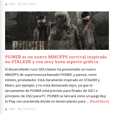
KIBA
25/11/2023
PIONER es un nuevo MMOFPS survival inspirado
en STALKER y con muy buen aspecto gráfico
El desarrollador ruso GFA Games ha presentado un nuevo
MMOFPS de supervivencia llamado PIONER, y parece, como
mínimo, prometedor. Está claramente inspirado en STALKER y
Metro, por ejemplo, y no está demasiado lejos, ya que el
lanzamiento de PIONER está previsto para finales de 2021 o
principios de 2022 para PC. PIONER se lanzará como un juego Buy
to Play con una tienda donde no tienen planes para ...
[Read More]
KIBA
25/05/2021