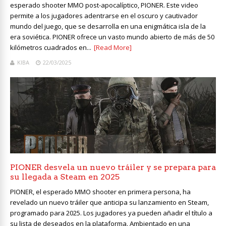
esperado shooter MMO post-apocalíptico, PIONER. Este video
permite a los jugadores adentrarse en el oscuro y cautivador
mundo del juego, que se desarrolla en una enigmática isla de la
era soviética. PIONER ofrece un vasto mundo abierto de más de 50
kilómetros cuadrados en...
[Read More]
KIBA
22/03/2025
PIONER desvela un nuevo tráiler y se prepara para
su llegada a Steam en 2025
PIONER, el esperado MMO shooter en primera persona, ha
revelado un nuevo tráiler que anticipa su lanzamiento en Steam,
programado para 2025. Los jugadores ya pueden añadir el título a
su lista de deseados en la plataforma. Ambientado en una