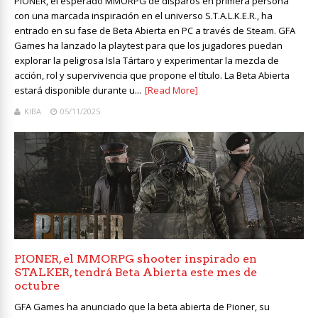
PIONER, el esperado MMORPG de disparos en primera persona
con una marcada inspiración en el universo S.T.A.L.K.E.R., ha
entrado en su fase de Beta Abierta en PC a través de Steam. GFA
Games ha lanzado la playtest para que los jugadores puedan
explorar la peligrosa Isla Tártaro y experimentar la mezcla de
acción, rol y supervivencia que propone el título. La Beta Abierta
estará disponible durante u...
[Read More]
KIBA
05/11/2025
PIONER, el MMORPG shooter inspirado en
STALKER, tendrá Beta Abierta este mes de
octubre
GFA Games ha anunciado que la beta abierta de Pioner, su