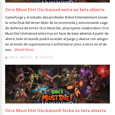
Orcs Must Die! Unchained entra en beta abierta
Gameforge y el estudio desarrollador Robot Entertainment inician
la recta final del tercer título de la reconocida y emocionante saga
de defensa de torres Orcs Must Die: ¡el proyecto colaborativo Orcs
Must Die! Unchained entra hoy en fase de beta abierta! A partir de
ahora, todo el mundo podrá acceder al juego y aliarse con amigos
en el modo de supervivencia o enfrentarse unos a otros en el de
ase...
[Read More]
JOSE A. CASTILLO
29/03/2016
Orcs Must Die! Unchained! fecha su beta abierta