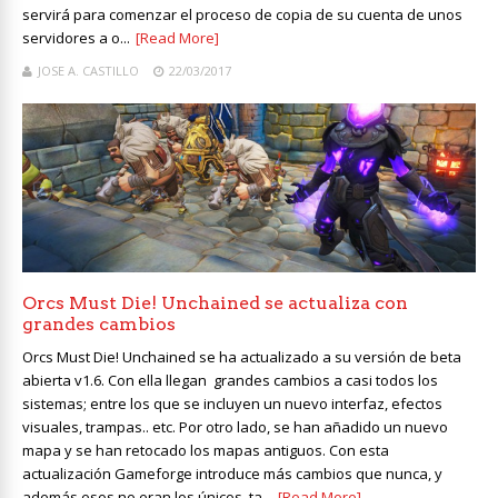
servirá para comenzar el proceso de copia de su cuenta de unos
servidores a o...
[Read More]
JOSE A. CASTILLO
22/03/2017
Orcs Must Die! Unchained se actualiza con
grandes cambios
Orcs Must Die! Unchained se ha actualizado a su versión de beta
abierta v1.6. Con ella llegan grandes cambios a casi todos los
sistemas; entre los que se incluyen un nuevo interfaz, efectos
visuales, trampas.. etc. Por otro lado, se han añadido un nuevo
mapa y se han retocado los mapas antiguos. Con esta
actualización Gameforge introduce más cambios que nunca, y
además esos no eran los únicos, ta...
[Read More]