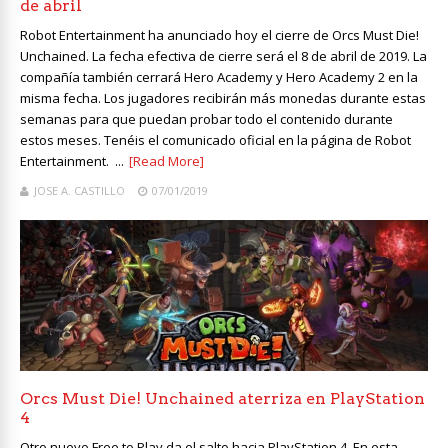
de abril
Robot Entertainment ha anunciado hoy el cierre de Orcs Must Die!
Unchained. La fecha efectiva de cierre será el 8 de abril de 2019. La
compañía también cerrará Hero Academy y Hero Academy 2 en la
misma fecha. Los jugadores recibirán más monedas durante estas
semanas para que puedan probar todo el contenido durante
estos meses. Tenéis el comunicado oficial en la página de Robot
Entertainment. ...
[Read More]
JOSE A. CASTILLO
07/01/2019
Orcs Must Die! Unchained aterriza en PlayStation
4
Otro nuevo Free to Play da el salto hacia PlayStation 4. En esta