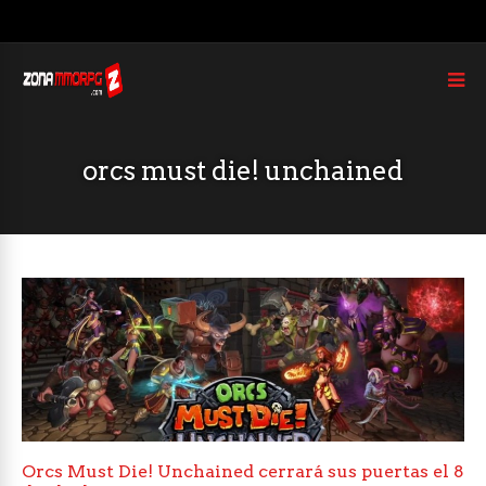
orcs must die! unchained
Orcs Must Die! Unchained cerrará sus puertas el 8