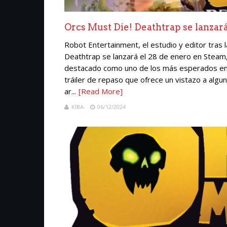
Orcs Must Die! Deathtrap se lanzará
Robot Entertainment, el estudio y editor tras 
Deathtrap se lanzará el 28 de enero en Steam,
destacado como uno de los más esperados en
tráiler de repaso que ofrece un vistazo a algu
ar...
[Read More]
KIBA
06/12/2024