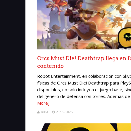
Orcs Must Die! Deathtrap llega en f
contenido
Robot Entertainment, en colaboración con Sky
físicas de Orcs Must Die! Deathtrap para PlayS
disponibles, no solo incluyen el juego base, s
del género de defensa con torres. Además de s
More]
KIBA
23/09/2025