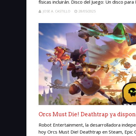
físicas incluirán. Disco del Juego: Un disco para
JOSE A. CASTILLO
28/05/2025
Orcs Must Die! Deathtrap ya dispon
Robot Entertainment, la desarrolladora indepen
hoy Orcs Must Die! Deathtrap en Steam, Epic 