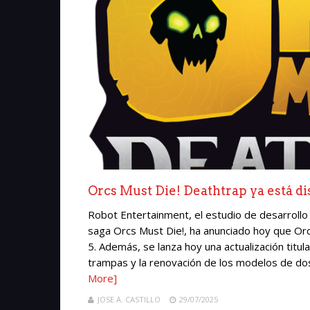
Orcs Must Die! Deathtrap ya está d
Robot Entertainment, el estudio de desarrollo
saga Orcs Must Die!, ha anunciado hoy que Orc
5. Además, se lanza hoy una actualización titul
trampas y la renovación de los modelos de dos 
More]
JOSE A. CASTILLO
29/07/2025