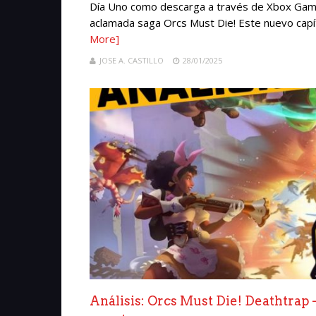
Día Uno como descarga a través de Xbox Game 
aclamada saga Orcs Must Die! Este nuevo capít
More]
JOSE A. CASTILLO
28/01/2025
Análisis: Orcs Must Die! Deathtrap 