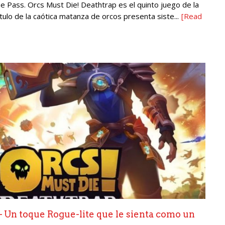
Pass. Orcs Must Die! Deathtrap es el quinto juego de la
ulo de la caótica matanza de orcos presenta siste...
[Read
– Un toque Rogue-lite que le sienta como un