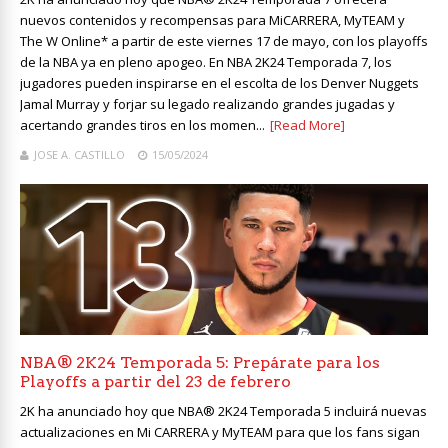
nuevos contenidos y recompensas para MiCARRERA, MyTEAM y
The W Online* a partir de este viernes 17 de mayo, con los playoffs
de la NBA ya en pleno apogeo. En NBA 2K24 Temporada 7, los
jugadores pueden inspirarse en el escolta de los Denver Nuggets
Jamal Murray y forjar su legado realizando grandes jugadas y
acertando grandes tiros en los momen...
[Read More]
JOSE A. CASTILLO
15/05/2024
NBA® 2K24 Temporada 5: Prepárate para los
Playoffs a partir del 23 de febrero
2K ha anunciado hoy que NBA® 2K24 Temporada 5 incluirá nuevas
actualizaciones en Mi CARRERA y MyTEAM para que los fans sigan