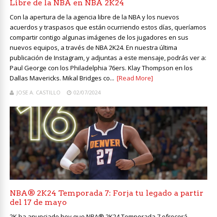
Libre de la NBA en NBA 2K24
Con la apertura de la agencia libre de la NBA y los nuevos
acuerdos y traspasos que están ocurriendo estos días, queríamos
compartir contigo algunas imágenes de los jugadores en sus
nuevos equipos, a través de NBA 2K24. En nuestra última
publicación de Instagram, y adjuntas a este mensaje, podrás ver a:
Paul George con los Philadelphia 76ers. Klay Thompson en los
Dallas Mavericks. Mikal Bridges co...
[Read More]
JOSE A. CASTILLO
02/07/2024
NBA® 2K24 Temporada 7: Forja tu legado a partir
del 17 de mayo
2K ha anunciado hoy que NBA® 2K24 Temporada 7 ofrecerá