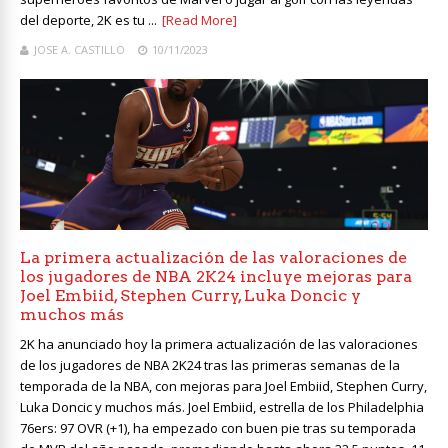
del deporte, 2K es tu ...
[Read More]
JOSE A. CASTILLO
10/11/2023
La primera actualización de las valoraciones de
los jugadores de NBA 2K24 incluye mejoras para
Joel Embiid, Stephen Curry, Luka Doncic y
muchos más
2K ha anunciado hoy la primera actualización de las valoraciones
de los jugadores de NBA 2K24 tras las primeras semanas de la
temporada de la NBA, con mejoras para Joel Embiid, Stephen Curry,
Luka Doncic y muchos más. Joel Embiid, estrella de los Philadelphia
76ers: 97 OVR (+1), ha empezado con buen pie tras su temporada