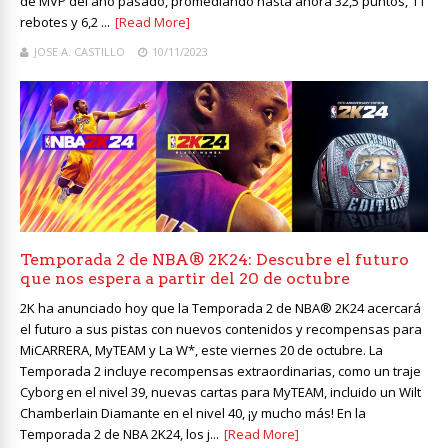
de MVP del año pasado, promediando hasta ahora 32,5 puntos, 11
rebotes y 6,2 ...
[Read More]
JOSE A. CASTILLO
10/11/2023
Temporada 2 de NBA® 2K24: Descubre el futuro
que nos espera a partir del 20 de octubre
2K ha anunciado hoy que la Temporada 2 de NBA® 2K24 acercará
el futuro a sus pistas con nuevos contenidos y recompensas para
MiCARRERA, MyTEAM y La W*, este viernes 20 de octubre. La
Temporada 2 incluye recompensas extraordinarias, como un traje
Cyborg en el nivel 39, nuevas cartas para MyTEAM, incluido un Wilt
Chamberlain Diamante en el nivel 40, ¡y mucho más! En la
Temporada 2 de NBA 2K24, los j...
[Read More]