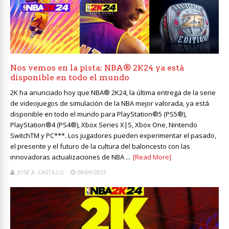
Nos vemos en la pista: NBA® 2K24 ya está
disponible en todo el mundo
2K ha anunciado hoy que NBA® 2K24, la última entrega de la serie
de videojuegos de simulación de la NBA mejor valorada, ya está
disponible en todo el mundo para PlayStation®5 (PS5®),
PlayStation®4 (PS4®), Xbox Series X|S, Xbox One, Nintendo
SwitchTM y PC***. Los jugadores pueden experimentar el pasado,
el presente y el futuro de la cultura del baloncesto con las
innovadoras actualizaciones de NBA ...
[Read More]
JOSE A. CASTILLO
08/09/2023