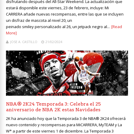
disfrutando después del All-Star Weekend. La actualización que
estará disponible este viernes, 23 de febrero, incluye: Mi
CARRERA añade nuevas recompensas, entre las que se incluyen
un disfraz de mascota al nivel 20, un
peinado smiley personalizado al 26, un jetpack negro al...
[Read
More]
JOSE A. CASTILLO
21/02/2024
NBA® 2K24 Temporada 3: Celebra el 25
aniversario de NBA 2K estas Navidades
2K ha anunciado hoy que la Temporada 3 de NBA® 2K24 ofrecerá
nuevo contenido y recompensas para MiCARRERA, MyTEAM y La
W* a partir de este viernes 1 de diciembre. La Temporada 3