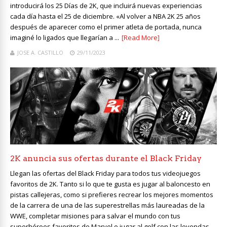
introducirá los 25 Días de 2K, que incluirá nuevas experiencias
cada día hasta el 25 de diciembre. «Al volver a NBA 2K 25 años
después de aparecer como el primer atleta de portada, nunca
imaginé lo ligados que llegarían a ...
[Read More]
JOSE A. CASTILLO
29/11/2023
2K anuncia sus ofertas durante el Black Friday
Llegan las ofertas del Black Friday para todos tus videojuegos
favoritos de 2K. Tanto si lo que te gusta es jugar al baloncesto en
pistas callejeras, como si prefieres recrear los mejores momentos
de la carrera de una de las superestrellas más laureadas de la
WWE, completar misiones para salvar el mundo con tus
superhéroes favoritos de Marvel o jugar al golf con las leyendas