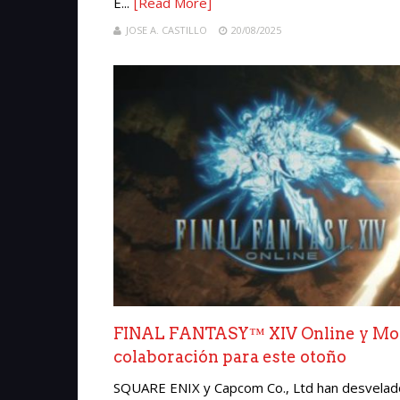
E...
[Read More]
JOSE A. CASTILLO
20/08/2025
FINAL FANTASY™ XIV Online y Mon
colaboración para este otoño
SQUARE ENIX y Capcom Co., Ltd han desvelado 