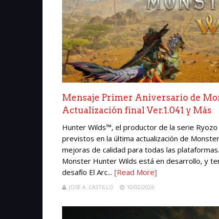
Mensaje Primer Aniversario de Mo
Actualización final Ver.1.041 y Más
Hunter Wilds™, el productor de la serie Ryoz
previstos en la última actualización de Monste
mejoras de calidad para todas las plataforma
Monster Hunter Wilds está en desarrollo, y t
desafío El Arc...
[Read More]
JOSE A. CASTILLO
10/02/2026