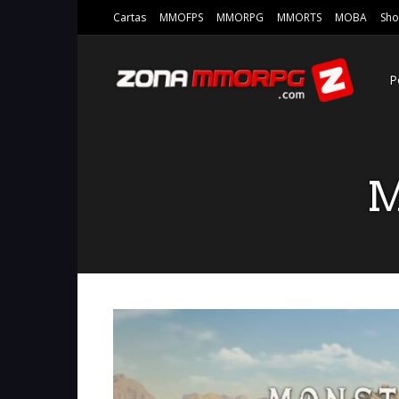
Cartas
MMOFPS
MMORPG
MMORTS
MOBA
Sho
P
M