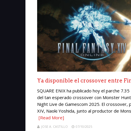
Ya disponible el crossover entre F
SQUARE ENIX ha publicado hoy el parche 7.35
del tan esperado crossover con Monster Hunte
Night Live de Gamescom 2025. El crossover, 
XIV, Naoki Yoshida, junto al productor de Mons
[Read More]
JOSE A. CASTILLO
07/10/2025