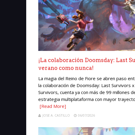
¡La colaboración Doomsday: Last Surv
verano como nunca!
La magia del Reino de Fiore se abren paso entre
la colaboración de Doomsday: Last Survivors x
Survivors, cuenta ya con más de 99 millones d
estrategia multiplataforma con mayor trayector
[Read More]
JOSE A. CASTILLO
06/07/2026