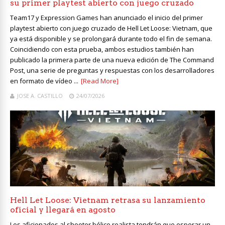
su primer playtest abierto con juego cruzado
Team17 y Expression Games han anunciado el inicio del primer
playtest abierto con juego cruzado de Hell Let Loose: Vietnam, que
ya está disponible y se prolongará durante todo el fin de semana.
Coincidiendo con esta prueba, ambos estudios también han
publicado la primera parte de una nueva edición de The Command
Post, una serie de preguntas y respuestas con los desarrolladores
en formato de vídeo ...
[Read More]
JOSE A. CASTILLO
24/07/2026
Hell Let Loose: Vietnam retrasa su lanzamiento
oficial y llegará en agosto
Los aficionados al shooter bélico realista tendrán que esperar un