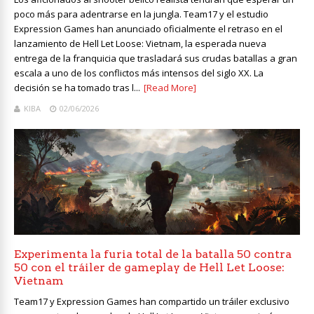
poco más para adentrarse en la jungla. Team17 y el estudio
Expression Games han anunciado oficialmente el retraso en el
lanzamiento de Hell Let Loose: Vietnam, la esperada nueva
entrega de la franquicia que trasladará sus crudas batallas a gran
escala a uno de los conflictos más intensos del siglo XX. La
decisión se ha tomado tras l...
[Read More]
KIBA
02/06/2026
Experimenta la furia total de la batalla 50 contra
50 con el tráiler de gameplay de Hell Let Loose:
Vietnam
Team17 y Expression Games han compartido un tráiler exclusivo