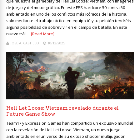
que muestra el gameplay de Hell Let Loose: Vietnam, con imágenes
de juego y del motor gráfico. En este FPS hardcore 50 contra 50
ambientado en uno de los conflictos más icónicos de la historia,
solo mediante el trabajo táctico en equipo tú y tu pelotón tendréis
alguna posibilidad de sobrevivir en el campo de batalla. En este
nuevo tráil...
[Read More]
JOSE A. CASTILLO
10/12/2025
Hell Let Loose: Vietnam revelado durante el
Future Game Show
Team17 y Expression Games han compartido un exclusivo mundial
con la revelación de Hell Let Loose: Vietnam, un nuevo juego
ambientado en el universo de su exitoso shooter multijugador