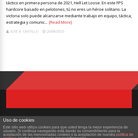
táctico en primera persona de 2021, Hell Let Loose. En este FPS
hardcore basado en pelotones, tú no eres un héroe solitario. La
victoria solo puede alcanzarse mediante trabajo en equipo, táctica,
estrategia y comunic...
[Read More]
JOSE A. CASTILLO
20/08/2025
Uso de cookies
Este sitio web utiliza cookies para que usted tenga la mejor experiencia de
usuario. Si continúa navegando está dando su consentimiento para la
Copyright © 2023 ZonaMMORPG.com. Todos los derechos reservados
aceptación de las mencionadas cookies y la aceptación de nuestra
política de