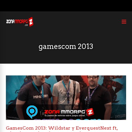
gamescom 2013
GamesCom 2013: Wildstar y EverquestNext ft,