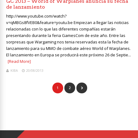
GC 2013 – World of Warplanes anuncia su fecha
de lanzamiento
http://www.youtube.com/watch?
v=qMBGs8fVEB0&feature=youtu.be Empiezan a llegar las noticias
relacionadas con lo que las diferentes compañías estarán
presentando durante la feria GamesCom de este año. Entre las
sorpresas que Wargaming nos tenia reservadas esta la fecha de
lanzamiento para su MMO de combate aéreo World of Warplanes.
El lanzamiento en Europa se producirá este próximo 26 de Septie...
[Read More]
KIBA
20/08/2013
1
2