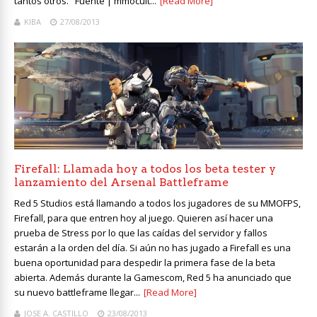
tantos otros. Fuente | mmocult...
[Read More]
KIBA
27/08/2013
Firefall: Llamada hoy a todos los beta tester y
lanzamiento del Arsenal Battleframe
Red 5 Studios está llamando a todos los jugadores de su MMOFPS,
Firefall, para que entren hoy al juego. Quieren así hacer una
prueba de Stress por lo que las caídas del servidor y fallos
estarán a la orden del día. Si aún no has jugado a Firefall es una
buena oportunidad para despedir la primera fase de la beta
abierta. Además durante la Gamescom, Red 5 ha anunciado que
su nuevo battleframe llegar...
[Read More]
JOSE A. CASTILLO
23/08/2013