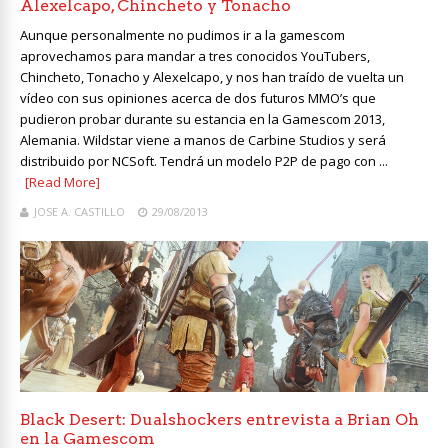
Alexelcapo, Chincheto y Tonacho
Aunque personalmente no pudimos ir a la gamescom
aprovechamos para mandar a tres conocidos YouTubers,
Chincheto, Tonacho y Alexelcapo, y nos han traído de vuelta un
vídeo con sus opiniones acerca de dos futuros MMO’s que
pudieron probar durante su estancia en la Gamescom 2013,
Alemania. Wildstar viene a manos de Carbine Studios y será
distribuido por NCSoft. Tendrá un modelo P2P de pago con ...
[Read More]
JOSE A. CASTILLO
29/08/2013
Black Desert: Dualshockers entrevista a Brian Oh
en la Gamescom