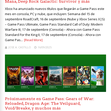
Mana, Deep Rock Galactic: Survivor y más
Xbox ha anunciado nuevos títulos que llegarán a Game Pass este
mes en consola, PC y nube, que incluyen: Semana del 15 de
septiembre RoadCraft, 16 de septiembre (Nube y Xbox Series X|S)
– Game Pass Ultimate, Game Pass Standard Call of Duty: Modern
Warfare III, 17 de septiembre (Consola) – Ahora con Game Pass
Standard For the King II, 17 de septiembre (Consola) – Ahora con
Game Pas...
[Read More]
JOSE A. CASTILLO
16/09/2025
Próximamente en Game Pass: Gears of War:
Reloaded, Dragon Age: The Veilguard,
Void/Breake, y muchos más