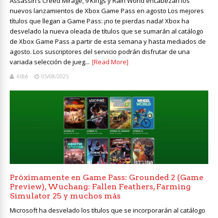
Assassin’s Creed Mirage, 9 Kings y Rain World encabezan los
nuevos lanzamientos de Xbox Game Pass en agosto Los mejores
títulos que llegan a Game Pass: ¡no te pierdas nada! Xbox ha
desvelado la nueva oleada de títulos que se sumarán al catálogo
de Xbox Game Pass a partir de esta semana y hasta mediados de
agosto. Los suscriptores del servicio podrán disfrutar de una
variada selección de jueg...
[Read More]
KIBA
05/08/2025
Próximamente en Game Pass: Grounded 2 (Game
Preview), Wuchang: Fallen Feathers, Farming
Simulator 25 y muchos más
Microsoft ha desvelado los títulos que se incorporarán al catálogo