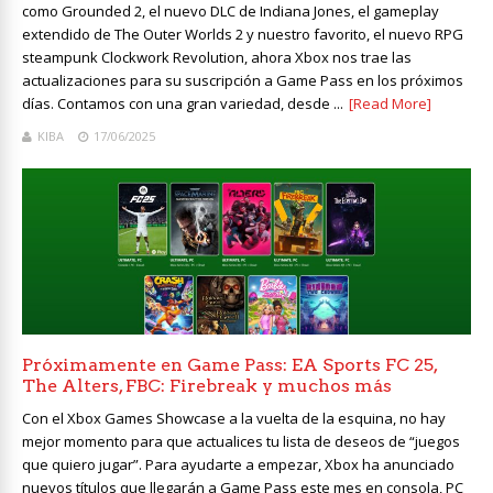
como Grounded 2, el nuevo DLC de Indiana Jones, el gameplay
extendido de The Outer Worlds 2 y nuestro favorito, el nuevo RPG
steampunk Clockwork Revolution, ahora Xbox nos trae las
actualizaciones para su suscripción a Game Pass en los próximos
días. Contamos con una gran variedad, desde ...
[Read More]
KIBA
17/06/2025
Próximamente en Game Pass: EA Sports FC 25,
The Alters, FBC: Firebreak y muchos más
Con el Xbox Games Showcase a la vuelta de la esquina, no hay
mejor momento para que actualices tu lista de deseos de “juegos
que quiero jugar”. Para ayudarte a empezar, Xbox ha anunciado
nuevos títulos que llegarán a Game Pass este mes en consola, PC