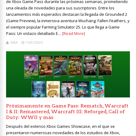
de Xbox Game Pass durante las próximas semanas, prometiendo
una oleada de novedades para sus suscriptores. Entre los
lanzamientos más esperados destacan la llegada de Grounded 2
(Game Preview), la inmersiva aventura Wuchang: Fallen Feathers, y
el siempre popular Farming Simulator 25. Lo que llega a Game
Pass: Un vistazo detallado E...
[Read More]
KIBA
15/07/2025
Próximamente en Game Pass: Rematch, Warcraft
I & II: Remastered, Warcraft III: Reforged, Call of
Duty: WWII y más
Después del extenso Xbox Games Showcase, en el que se
presentaron numerosas novedades de los estudios de Xbox,