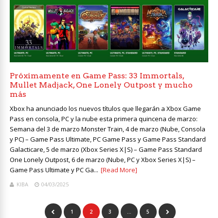
Próximamente en Game Pass: 33 Immortals,
Mullet Madjack, One Lonely Outpost y mucho
más
Xbox ha anunciado los nuevos títulos que llegarán a Xbox Game
Pass en consola, PC y la nube esta primera quincena de marzo:
Semana del 3 de marzo Monster Train, 4 de marzo (Nube, Consola
y PC) – Game Pass Ultimate, PC Game Pass y Game Pass Standard
Galacticare, 5 de marzo (Xbox Series X|S) – Game Pass Standard
One Lonely Outpost, 6 de marzo (Nube, PC y Xbox Series X|S) –
Game Pass Ultimate y PC Ga...
[Read More]
KIBA
04/03/2025
1
2
3
…
5