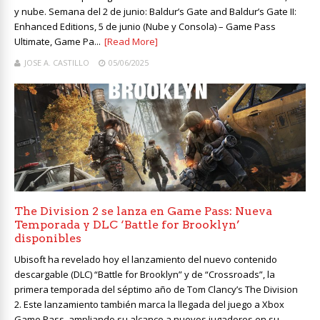
y nube. Semana del 2 de junio: Baldur’s Gate and Baldur’s Gate II:
Enhanced Editions, 5 de junio (Nube y Consola) – Game Pass
Ultimate, Game Pa...
[Read More]
JOSE A. CASTILLO
05/06/2025
The Division 2 se lanza en Game Pass: Nueva
Temporada y DLC ‘Battle for Brooklyn’
disponibles
Ubisoft ha revelado hoy el lanzamiento del nuevo contenido
descargable (DLC) “Battle for Brooklyn” y de “Crossroads”, la
primera temporada del séptimo año de Tom Clancy’s The Division
2. Este lanzamiento también marca la llegada del juego a Xbox
Game Pass, ampliando su alcance a nuevos jugadores en su