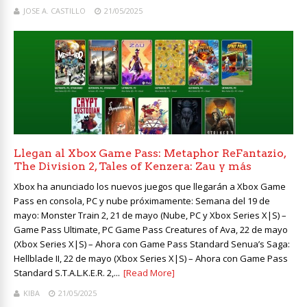
JOSE A. CASTILLO
21/05/2025
Llegan al Xbox Game Pass: Metaphor ReFantazio,
The Division 2, Tales of Kenzera: Zau y más
Xbox ha anunciado los nuevos juegos que llegarán a Xbox Game
Pass en consola, PC y nube próximamente: Semana del 19 de
mayo: Monster Train 2, 21 de mayo (Nube, PC y Xbox Series X|S) –
Game Pass Ultimate, PC Game Pass Creatures of Ava, 22 de mayo
(Xbox Series X|S) – Ahora con Game Pass Standard Senua’s Saga:
Hellblade II, 22 de mayo (Xbox Series X|S) – Ahora con Game Pass
Standard S.T.A.L.K.E.R. 2,...
[Read More]
KIBA
21/05/2025