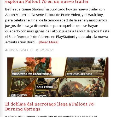
exploran Fallout 76 en un nuevo tráiler
Bethesda Game Studios ha publicado hoy un nuevo tráiler con
Aaron Moten, de la serie Fallout de Prime Video, y el Vault Boy,
para celebrar el final de la temporada 2 de la serie y mostrar los
juegos de la saga disponibles para aquellos que se hayan
quedado con más ganas de Fallout. Juega a Fallout 76 gratis hasta
el 5 de febrero (4 de febrero en PlayStation) y descubre la nueva
actualización Burni...
[Read More]
JOSE A. CASTILLO
02/02/2026
El doblaje del necrófago llega a Fallout 76:
Burning Springs
¡Fallout 76: Burning Springs sigue creciendo! Nos complace