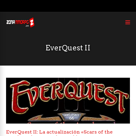
EverQuest II
EverQuest II: La actualización «Scars of the