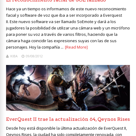
Hace ya un tiempo os informamos de este nuevo reconocimiento
facial y software de voz que iba a ser incorporado a Everquest
II. Este nuevo software va ser llamado SoEmote y dará a los
jugadores la posibilidad de utilizar una cámara web y un micrófono
para poner su voz a través de varios filtros, haciendo que la
cámara haga coincidir las expresiones suyas con las de sus
personajes. Hoy la compañía ...
[Read More]
KIBA
09/08/2012
EverQuest II trae la actualización 64, Qeynos Rises
Desde hoy está disponible la última actualización de EverQuest II,
Qeynos Rises, la ciudad ha sido completamente renovada, con