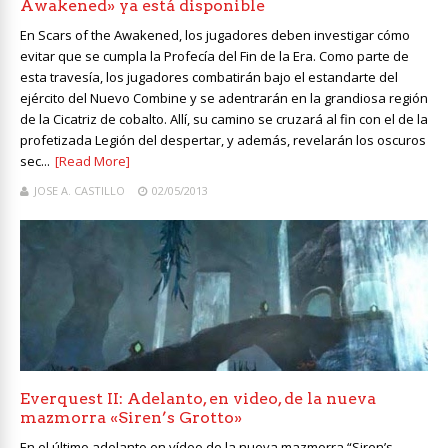
Awakened» ya está disponible
En Scars of the Awakened, los jugadores deben investigar cómo
evitar que se cumpla la Profecía del Fin de la Era. Como parte de
esta travesía, los jugadores combatirán bajo el estandarte del
ejército del Nuevo Combine y se adentrarán en la grandiosa región
de la Cicatriz de cobalto. Allí, su camino se cruzará al fin con el de la
profetizada Legión del despertar, y además, revelarán los oscuros
sec...
[Read More]
JOSE A. CASTILLO
02/05/2013
Everquest II: Adelanto, en video, de la nueva
mazmorra «Siren’s Grotto»
En el último adelanto en vídeo de la nueva mazmorra “Siren’s