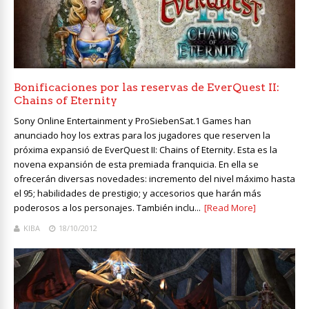
Bonificaciones por las reservas de EverQuest II:
Chains of Eternity
Sony Online Entertainment y ProSiebenSat.1 Games han
anunciado hoy los extras para los jugadores que reserven la
próxima expansió de EverQuest II: Chains of Eternity. Esta es la
novena expansión de esta premiada franquicia. En ella se
ofrecerán diversas novedades: incremento del nivel máximo hasta
el 95; habilidades de prestigio; y accesorios que harán más
poderosos a los personajes. También inclu...
[Read More]
KIBA
18/10/2012