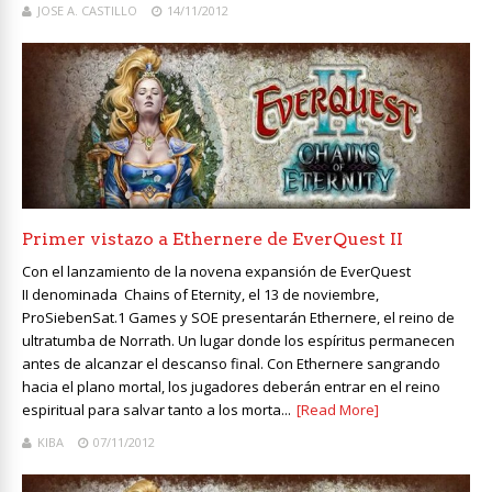
JOSE A. CASTILLO
14/11/2012
Primer vistazo a Ethernere de EverQuest II
Con el lanzamiento de la novena expansión de EverQuest
II denominada Chains of Eternity, el 13 de noviembre,
ProSiebenSat.1 Games y SOE presentarán Ethernere, el reino de
ultratumba de Norrath. Un lugar donde los espíritus permanecen
antes de alcanzar el descanso final. Con Ethernere sangrando
hacia el plano mortal, los jugadores deberán entrar en el reino
espiritual para salvar tanto a los morta...
[Read More]
KIBA
07/11/2012