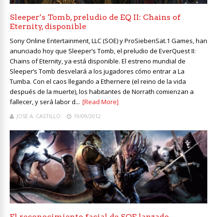
Sleeper’s Tomb, preludio de EQ II: Chains of
Eternity, disponible
Sony Online Entertainment, LLC (SOE) y ProSiebenSat.1 Games, han
anunciado hoy que Sleeper’s Tomb, el preludio de EverQuest II:
Chains of Eternity, ya está disponible. El estreno mundial de
Sleeper’s Tomb desvelará a los jugadores cómo entrar a La
Tumba. Con el caos llegando a Ethernere (el reino de la vida
después de la muerte), los habitantes de Norrath comienzan a
fallecer, y será labor d...
[Read More]
JOSE A. CASTILLO
19/09/2012
El reconocimiento facial de SOE lanzado