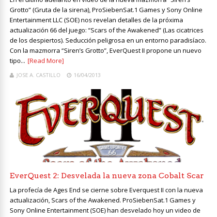
Grotto” (Gruta de la sirena), ProSiebenSat.1 Games y Sony Online
Entertainment LLC (SOE) nos revelan detalles de la próxima
actualización 66 del juego: “Scars of the Awakened” (Las cicatrices
de los despiertos). Seducción peligrosa en un entorno paradisíaco.
Con la mazmorra “Siren’s Grotto”, EverQuest II propone un nuevo
tipo...
[Read More]
JOSE A. CASTILLO
16/04/2013
EverQuest 2: Desvelada la nueva zona Cobalt Scar
La profecía de Ages End se cierne sobre Everquest II con la nueva
actualización, Scars of the Awakened. ProSiebenSat.1 Games y
Sony Online Entertainment (SOE) han desvelado hoy un video de