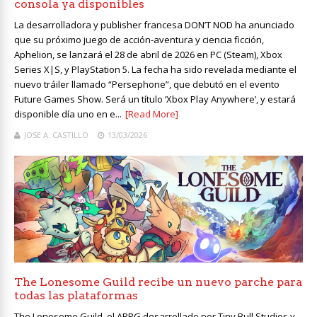
consola ya disponibles
La desarrolladora y publisher francesa DON’T NOD ha anunciado
que su próximo juego de acción-aventura y ciencia ficción,
Aphelion, se lanzará el 28 de abril de 2026 en PC (Steam), Xbox
Series X|S, y PlayStation 5. La fecha ha sido revelada mediante el
nuevo tráiler llamado “Persephone”, que debutó en el evento
Future Games Show. Será un título ‘Xbox Play Anywhere’, y estará
disponible día uno en e...
[Read More]
JOSE A. CASTILLO
13/03/2026
The Lonesome Guild recibe un nuevo parche para
todas las plataformas
The Lonesome Guild, el ARPG desarrollado por Tiny Bull Studios y