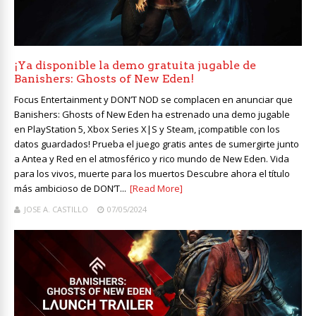
¡Ya disponible la demo gratuita jugable de
Banishers: Ghosts of New Eden!
Focus Entertainment y DON’T NOD se complacen en anunciar que
Banishers: Ghosts of New Eden ha estrenado una demo jugable
en PlayStation 5, Xbox Series X|S y Steam, ¡compatible con los
datos guardados! Prueba el juego gratis antes de sumergirte junto
a Antea y Red en el atmosférico y rico mundo de New Eden. Vida
para los vivos, muerte para los muertos Descubre ahora el título
más ambicioso de DON’T...
[Read More]
JOSE A. CASTILLO
07/05/2024