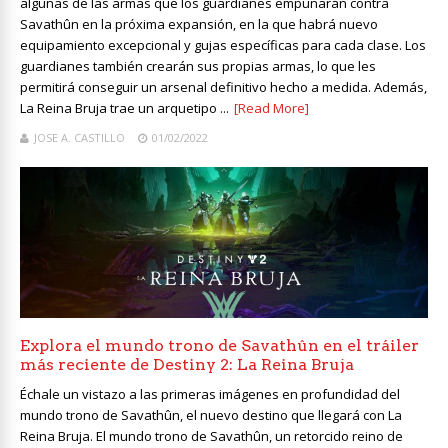
algunas de las armas que los guardianes empuñarán contra
Savathûn en la próxima expansión, en la que habrá nuevo
equipamiento excepcional y gujas específicas para cada clase. Los
guardianes también crearán sus propias armas, lo que les
permitirá conseguir un arsenal definitivo hecho a medida. Además,
La Reina Bruja trae un arquetipo ...
[Read More]
JOSE A. CASTILLO
01/02/2022
Explora el mundo trono de Savathûn en el tráiler
más reciente de Destiny 2: La Reina Bruja
Échale un vistazo a las primeras imágenes en profundidad del
mundo trono de Savathûn, el nuevo destino que llegará con La
Reina Bruja. El mundo trono de Savathûn, un retorcido reino de