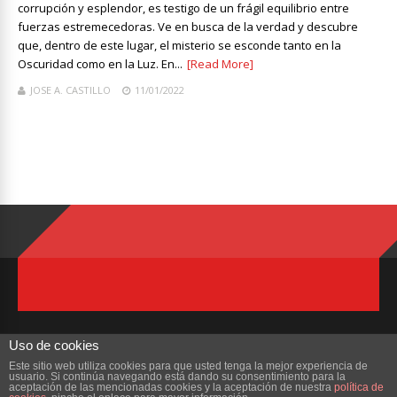
corrupción y esplendor, es testigo de un frágil equilibrio entre
fuerzas estremecedoras. Ve en busca de la verdad y descubre
que, dentro de este lugar, el misterio se esconde tanto en la
Oscuridad como en la Luz. En...
[Read More]
JOSE A. CASTILLO
11/01/2022
Uso de cookies
Este sitio web utiliza cookies para que usted tenga la mejor experiencia de
usuario. Si continúa navegando está dando su consentimiento para la
Copyright © 2023 ZonaMMORPG.com. Todos los derechos reservados
aceptación de las mencionadas cookies y la aceptación de nuestra
política de