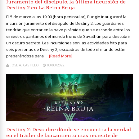
Juramento del discípulo, la última incursión de
Destiny 2 en La Reina Bruja
El 5 de marzo a las 19:00 (hora peninsular), Bungie inaugurará la
incursión Juramento del discípulo de Destiny 2. Los guardianes
tendrán que entrar en la nave pirámide que se esconde entre los
siniestros pantanos del mundo trono de Savathûn para descubrir
un oscuro secreto. Las incursiones son las actividades hito para
seis personas de Destiny 2; escuadras de todo el mundo están
preparándose para ...
[Read More]
JOSE A. CASTILLO
03/03/2022
Destiny 2: Descubre dónde se encuentra la verdad
en el tráiler de lanzamiento más reciente de