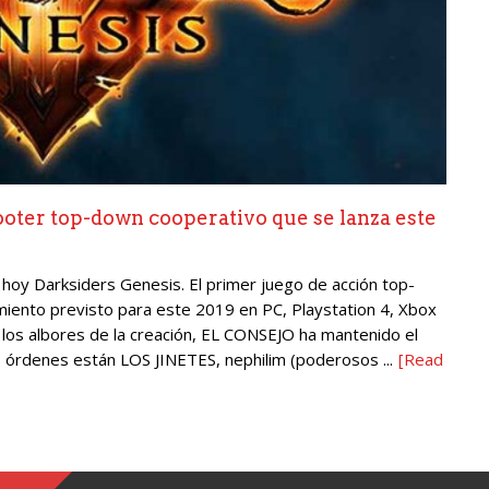
oter top-down cooperativo que se lanza este
hoy Darksiders Genesis. El primer juego de acción top-
amiento previsto para este 2019 en PC, Playstation 4, Xbox
los albores de la creación, EL CONSEJO ha mantenido el
us órdenes están LOS JINETES, nephilim (poderosos ...
[Read