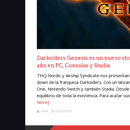
Darksiders Genesis es un nuevo sho
año en PC, Consolas y Stadia
THQ Nordic y Airship Syndicate nos presentan 
down de la franquicia Darksiders. Con un lanz
One, Nintendo Switch y también Stadia. Desde 
equilibrio de toda la existencia. Para acatar s
More]
KIBA
06/06/2019