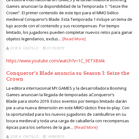
Games anuncian la disponibilidad de la Temporada 1: “Seize the
Crown”. El primer contenido de este tipo para el MMO bélico
medieval Conqueror’s Blade. Esta Temporada 1 incluye un tema de
lujo acorde con el contenido y sus recompensas. Por tiempo
limitado, los jugadores pueden completar nuevos retos para ganar
objetos legendarios, exclus...
[Read More]
JOSE A. CASTILLO
01/10/2019
https://www.youtube.com/watch?v=1C_9ETXBIAk
Conqueror’s Blade anuncia su Season 1: Seize the
Crown
La editora internacional MY.GAMES y la desarrolladora Booming
Games anuncian la llegada de temporadas aConqueror’s
Blade para otoño 2019. Estos eventos por tiempo limitado darán
pie a una nueva dimensión en este MMO táctico free-to-play. Con
la oportunidad para los nuevos jugadores de zambullirse en su
locura medieval y toda una carga de caballería con recompensas
épicas para los señores de la gue...
[Read More]
JOSE A. CASTILLO
14/08/2019