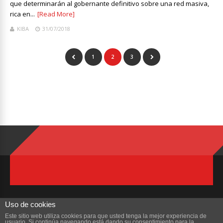
que determinarán al gobernante definitivo sobre una red masiva,
rica en...
[Read More]
KIBA
31/07/2018
1
2
3
Uso de cookies
Este sitio web utiliza cookies para que usted tenga la mejor experiencia de
usuario. Si continúa navegando está dando su consentimiento para la