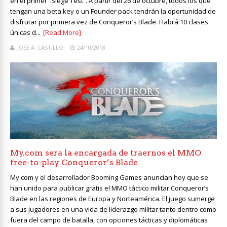
en el primer “Siege Test”. A partir del 26 de octubre, todos los que
tengan una beta key o un Founder pack tendrán la oportunidad de
disfrutar por primera vez de Conqueror’s Blade. Habrá 10 clases
únicas d...
[Read More]
JOSE A. CASTILLO
24/10/2018
My.com sera la encargada de traernos el MMO
free-to-play Conqueror’s Blade
My.com y el desarrollador Booming Games anuncian hoy que se
han unido para publicar gratis el MMO táctico militar Conqueror’s
Blade en las regiones de Europa y Norteamérica. El juego sumerge
a sus jugadores en una vida de liderazgo militar tanto dentro como
fuera del campo de batalla, con opciones tácticas y diplomáticas