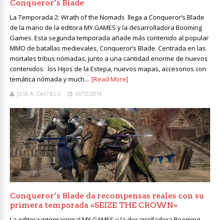
Conqueror’s Blade
La Temporada 2: Wrath of the Nomads llega a Conqueror’s Blade
de la mano de la editora MY.GAMES y la desarrolladora Booming
Games. Esta segunda temporada añade más contenido al popular
MMO de batallas medievales, Conqueror’s Blade. Centrada en las
mortales tribus nómadas, junto a una cantidad enorme de nuevos
contenidos: los Hijos de la Estepa, nuevos mapas, accesorios con
temática nómada y much...
[Read More]
JOSE A. CASTILLO
10/12/2019
Conqueror’s Blade da recompensas reales con su
primera temporada «SEIZE THE CROWN»
La editora internacional MY.GAMES y la desarrolladora Booming