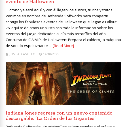
evento de Halloween
El otoño ya está aquí, y con él llegan los sustos, trucos y tratos.
Venimos en nombre de Bethesda Softworks para compartir
contigo los fabulosos eventos de Halloween que llegan a Fallout
76, aquí te dejamos una lista con toda la información sobre los
eventos del juego dedicados al día más terrorífico del año.
Concurso de C.A.M.P. de Halloween: Prepara el caldero, la máquina
de sonido espeluznante ...
[Read More]
JOSE A. CASTILLO
14/10/2025
Indiana Jones regresa con un nuevo contenido
descargable: ‘La Orden de los Gigantes’
Bethesda Softworks y MachineGames han revelado el próximo