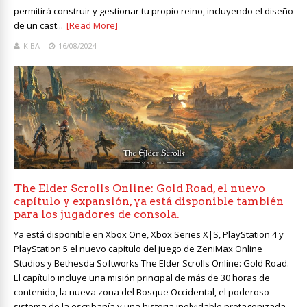
permitirá construir y gestionar tu propio reino, incluyendo el diseño
de un cast...
[Read More]
KIBA
16/08/2024
The Elder Scrolls Online: Gold Road, el nuevo
capítulo y expansión, ya está disponible también
para los jugadores de consola.
Ya está disponible en Xbox One, Xbox Series X|S, PlayStation 4 y
PlayStation 5 el nuevo capítulo del juego de ZeniMax Online
Studios y Bethesda Softworks The Elder Scrolls Online: Gold Road.
El capítulo incluye una misión principal de más de 30 horas de
contenido, la nueva zona del Bosque Occidental, el poderoso
sistema de la escribanía y una historia inolvidable protagonizada