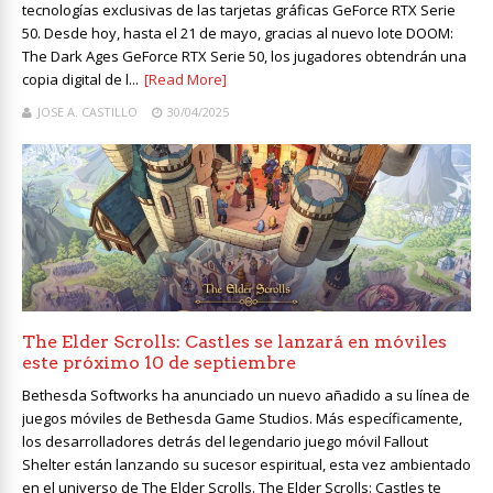
tecnologías exclusivas de las tarjetas gráficas GeForce RTX Serie
50. Desde hoy, hasta el 21 de mayo, gracias al nuevo lote DOOM:
The Dark Ages GeForce RTX Serie 50, los jugadores obtendrán una
copia digital de l...
[Read More]
JOSE A. CASTILLO
30/04/2025
The Elder Scrolls: Castles se lanzará en móviles
este próximo 10 de septiembre
Bethesda Softworks ha anunciado un nuevo añadido a su línea de
juegos móviles de Bethesda Game Studios. Más específicamente,
los desarrolladores detrás del legendario juego móvil Fallout
Shelter están lanzando su sucesor espiritual, esta vez ambientado
en el universo de The Elder Scrolls. The Elder Scrolls: Castles te