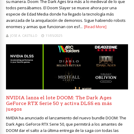
su manera. Doom: The Dark Ages tira más a lo medieval de lo que
todos pensábamos. El Doom Slayer se mueve ahora por una
especie de Edad Media donde ha llegado la tecnología más
avanzada de la aniquilación de demonios. Sigue habiendo robots
enormes y armas que funcionan con esf...
[Read More]
JOSE A. CASTILLO
11/05/2025
NVIDIA lanza el lote DOOM: The Dark Ages
GeForce RTX Serie 50 y activa DLSS en más
juegos
NVIDIA ha anunciado el lanzamiento del nuevo bundle DOOM: The
Dark Ages GeForce RTX Serie 50, que permitirá a los amantes de
DOOM dar el salto a la última entrega de la saga con todas las