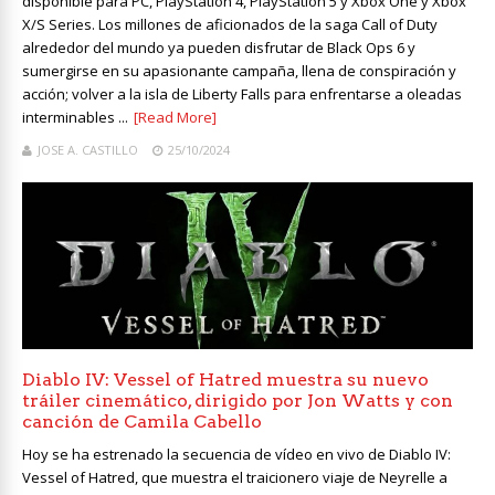
disponible para PC, PlayStation 4, PlayStation 5 y Xbox One y Xbox
X/S Series. Los millones de aficionados de la saga Call of Duty
alrededor del mundo ya pueden disfrutar de Black Ops 6 y
sumergirse en su apasionante campaña, llena de conspiración y
acción; volver a la isla de Liberty Falls para enfrentarse a oleadas
interminables ...
[Read More]
JOSE A. CASTILLO
25/10/2024
Diablo IV: Vessel of Hatred muestra su nuevo
tráiler cinemático, dirigido por Jon Watts y con
canción de Camila Cabello
Hoy se ha estrenado la secuencia de vídeo en vivo de Diablo IV:
Vessel of Hatred, que muestra el traicionero viaje de Neyrelle a