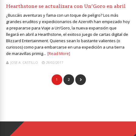
Hearthstone se actualizara con Un’Goro en abril
¿Buscáis aventuras y fama con un toque de peligro? Los más
grandes eruditos y expedicionarios de Azeroth han empezado hoy
a prepararse para Viaje a Un’Goro, la nueva expansión que
llegará en abril a Hearthstone, el exitoso juego de cartas digital de
Blizzard Entertainment. Quienes sean lo bastante valientes (o
curiosos) como para embarcarse en una expedición a una tierra
de maravillas primig...
[Read More]
JOSE A. CASTILLO
28/02/2017
1
2