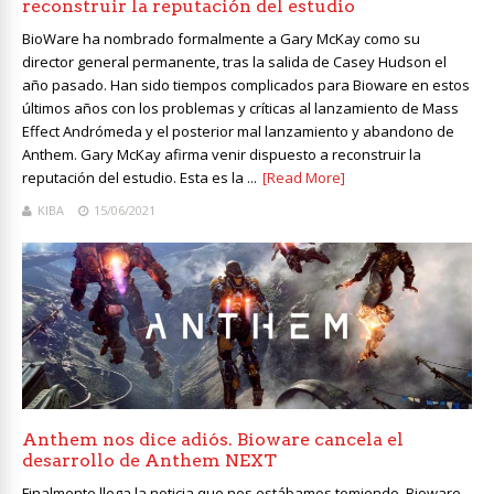
reconstruir la reputación del estudio
BioWare ha nombrado formalmente a Gary McKay como su
director general permanente, tras la salida de Casey Hudson el
año pasado. Han sido tiempos complicados para Bioware en estos
últimos años con los problemas y críticas al lanzamiento de Mass
Effect Andrómeda y el posterior mal lanzamiento y abandono de
Anthem. Gary McKay afirma venir dispuesto a reconstruir la
reputación del estudio. Esta es la ...
[Read More]
KIBA
15/06/2021
Anthem nos dice adiós. Bioware cancela el
desarrollo de Anthem NEXT
Finalmente llega la noticia que nos estábamos temiendo, Bioware