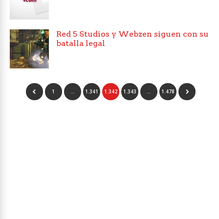
Red 5 Studios y Webzen siguen con su
batalla legal
1
…
1.341
1.342
1.343
…
1.478