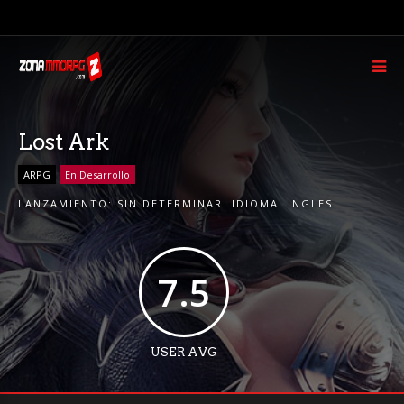
Lost Ark
ARPG
En Desarrollo
LANZAMIENTO:
SIN DETERMINAR
IDIOMA:
INGLES
7.5
USER AVG