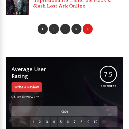
impresionante trailer del Hack &
Slash Lost Ark Online
1
…
5
6
Average User
7.5
Rating
338
votes
Write A Review
0 User Reviews
Rate