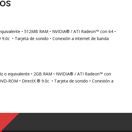
os
uivalente • 512MB RAM • NVIDIA® / ATI Radeon™ con 64 •
 9.0c • Tarjeta de sonido • Conexión a internet de banda
z o equivalente • 2GB RAM • NVIDIA® / ATI Radeon™ con
 DVD-ROM • DirectX ® 9.0c • Tarjeta de sonido • Conexión a