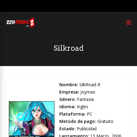
Silkroad
Nombre:
SilkRoad-R
Empresa:
Joymax
Género:
Fantasía
Idioma:
Ingles
Plataforma:
PC
Metodo de pago:
Gratuito
Estado:
Publicidad
Lanzamiento:
13 Marzo, 2006