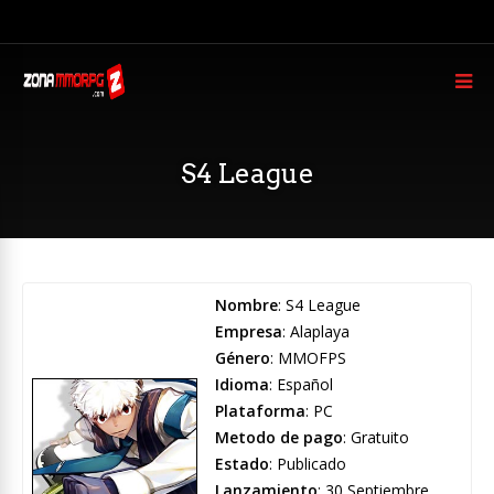
S4 League
Nombre
: S4 League
Empresa
: Alaplaya
Género
: MMOFPS
Idioma
: Español
Plataforma
: PC
Metodo de pago
: Gratuito
Estado
: Publicado
Lanzamiento
: 30 Septiembre,