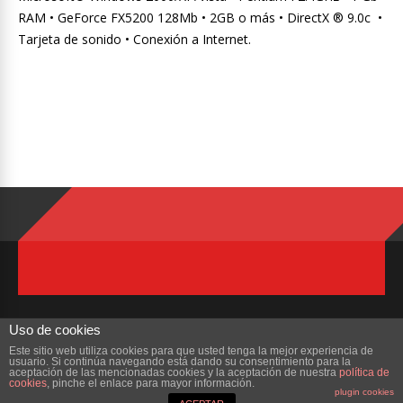
RAM • GeForce FX5200 128Mb • 2GB o más • DirectX ® 9.0c •
Tarjeta de sonido • Conexión a Internet.
Uso de cookies
Este sitio web utiliza cookies para que usted tenga la mejor experiencia de
usuario. Si continúa navegando está dando su consentimiento para la
Copyright © 2023 ZonaMMORPG.com. Todos los derechos reservados
aceptación de las mencionadas cookies y la aceptación de nuestra
política de
cookies
, pinche el enlace para mayor información.
plugin cookies
Portada
¿Quienes Somos?
Colabora
Contacto