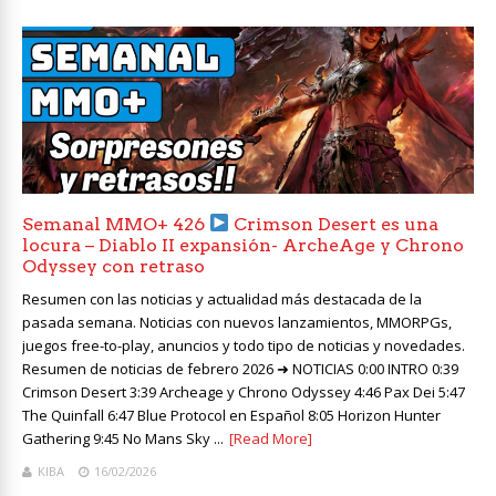
Semanal MMO+ 426
Crimson Desert es una
locura – Diablo II expansión- ArcheAge y Chrono
Odyssey con retraso
Resumen con las noticias y actualidad más destacada de la
pasada semana. Noticias con nuevos lanzamientos, MMORPGs,
juegos free-to-play, anuncios y todo tipo de noticias y novedades.
Resumen de noticias de febrero 2026 ➜ NOTICIAS 0:00 INTRO 0:39
Crimson Desert 3:39 Archeage y Chrono Odyssey 4:46 Pax Dei 5:47
The Quinfall 6:47 Blue Protocol en Español 8:05 Horizon Hunter
Gathering 9:45 No Mans Sky ...
[Read More]
KIBA
16/02/2026