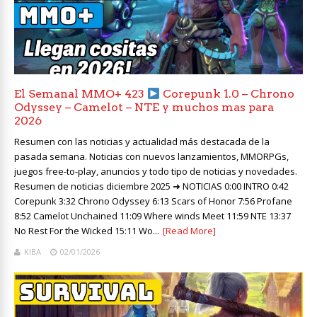
El Semanal MMO+ 423
Corepunk 1.0 – Chrono
Odyssey – Camelot – NTE y muchos mas para
2026
Resumen con las noticias y actualidad más destacada de la
pasada semana. Noticias con nuevos lanzamientos, MMORPGs,
juegos free-to-play, anuncios y todo tipo de noticias y novedades.
Resumen de noticias diciembre 2025 ➜ NOTICIAS 0:00 INTRO 0:42
Corepunk 3:32 Chrono Odyssey 6:13 Scars of Honor 7:56 Profane
8:52 Camelot Unchained 11:09 Where winds Meet 11:59 NTE 13:37
No Rest For the Wicked 15:11 Wo...
[Read More]
KIBA
02/01/2026