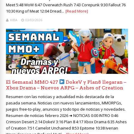
Meet 5:48 WoW 6:47 Overwatch Rush 7:43 Corepunk 9:30 Fallout 76
10:30 King of Meat 12:04 Dread...
[Read More]
KIBA
03/03/2026
El Semanal MMO 427
DokeV y Plan8 llegaran –
Xbox Drama – Nuevos ARPG – Ashes of Creation
Resumen con las noticias y actualidad más destacada de la
pasada semana. Noticias con nuevos lanzamientos, MMORPGs,
juegos free-to-play, anuncios y todo tipo de noticias y novedades.
Resumen de noticias febrero 2026 ➜ NOTICIAS 0:00 INTRO 0:46
Crimson Desert 2:14 DokeV 3:16 Plan 8 4:17 Xbox Drama 6:35 Ashes
of Creation 7:51 Camelot Unchained 8:53 Epitome 10:38 Iverian