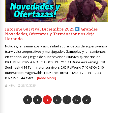
Informe Survival Diciembre 2025
Grandes
Novedades, Ofertazas y Terminator nos deja
llorando
Noticias, lanzamientos y actualidad sobre juegos de supervivencia
(survivals) cooperativos y multijugador. Gameplay y lanzamientos
en español de juegos de supervivencia (survivals). Noticias de
DICIEMBRE 2025 ➜ NOTICIAS 0:00 INTRO 1:11 Dune Awakening 3:18
Soulmask 4:14 Terminator survivors 6:05 PalWorld 7:40 ASKA 9:10
RuneScape Dragonwilds 11:06 The Forest 3 12:00 EverRail 12:43
ICARUS 13:44 extra...
[Read More]
KIBA
25/12/2025
1
2
3
…
89