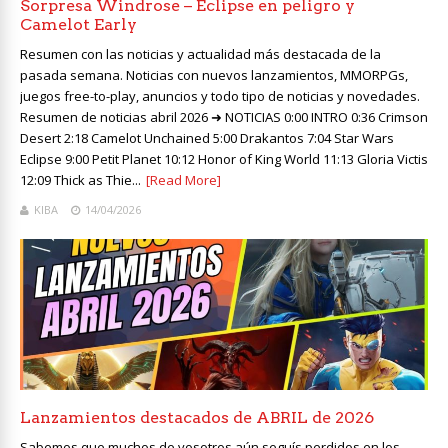
Sorpresa Windrose – Eclipse en peligro y
Camelot Early
Resumen con las noticias y actualidad más destacada de la
pasada semana. Noticias con nuevos lanzamientos, MMORPGs,
juegos free-to-play, anuncios y todo tipo de noticias y novedades.
Resumen de noticias abril 2026 ➜ NOTICIAS 0:00 INTRO 0:36 Crimson
Desert 2:18 Camelot Unchained 5:00 Drakantos 7:04 Star Wars
Eclipse 9:00 Petit Planet 10:12 Honor of King World 11:13 Gloria Victis
12:09 Thick as Thie...
[Read More]
KIBA
14/04/2026
Lanzamientos destacados de ABRIL de 2026
Sabemos que muchos de vosotros aún seguís perdidos en los