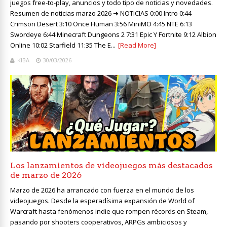
juegos free-to-play, anuncios y todo tipo de noticias y novedades.
Resumen de noticias marzo 2026 ➜ NOTICIAS 0:00 Intro 0:44
Crimson Desert 3:10 Once Human 3:56 MiniMO 4:45 NTE 6:13
Swordeye 6:44 Minecraft Dungeons 2 7:31 Epic Y Fortnite 9:12 Albion
Online 10:02 Starfield 11:35 The E...
[Read More]
KIBA
30/03/2026
Los lanzamientos de videojuegos más destacados
de marzo de 2026
Marzo de 2026 ha arrancado con fuerza en el mundo de los
videojuegos. Desde la esperadísima expansión de World of
Warcraft hasta fenómenos indie que rompen récords en Steam,
pasando por shooters cooperativos, ARPGs ambiciosos y