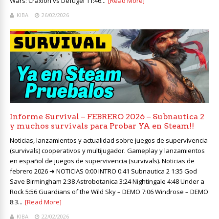
Wars: Craxion vs Defugel 11:46...
[Read More]
KIBA
26/02/2026
Informe Survival – FEBRERO 2026 – Subnautica 2
y muchos survivals para Probar YA en Steam!!
Noticias, lanzamientos y actualidad sobre juegos de supervivencia
(survivals) cooperativos y multijugador. Gameplay y lanzamientos
en español de juegos de supervivencia (survivals). Noticias de
febrero 2026 ➜ NOTICIAS 0:00 INTRO 0:41 Subnautica 2 1:35 God
Save Birmingham 2:38 Astrobotanica 3:24 Nightingale 4:48 Under a
Rock 5:56 Guardians of the Wild Sky – DEMO 7:06 Windrose – DEMO
8:3...
[Read More]
KIBA
22/02/2026