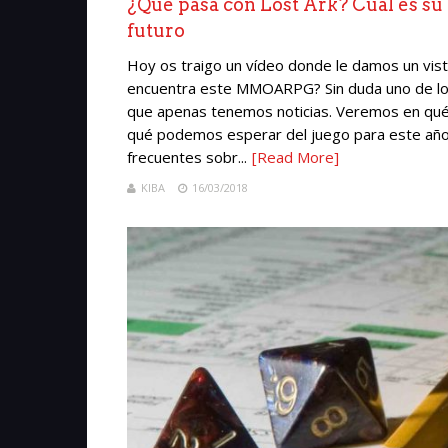
¿Qué pasa con Lost Ark? Cuál es su
futuro
Hoy os traigo un vídeo donde le damos un vist
encuentra este MMOARPG? Sin duda uno de lo
que apenas tenemos noticias. Veremos en qué 
qué podemos esperar del juego para este año
frecuentes sobr...
[Read More]
KIBA
16/03/2018