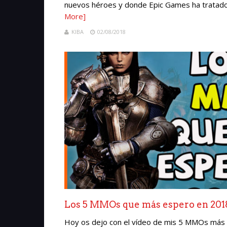
nuevos héroes y donde Epic Games ha tratado
More]
KIBA
02/08/2018
Los 5 MMOs que más espero en 2018
Hoy os dejo con el vídeo de mis 5 MMOs más 