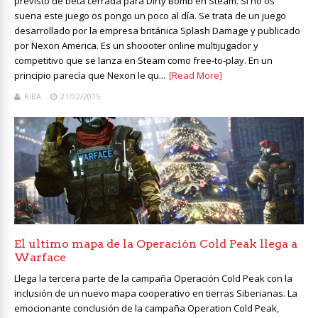
previsto de beta cerrada para Dirty Bomb en Steam. Si no os
suena este juego os pongo un poco al día. Se trata de un juego
desarrollado por la empresa británica Splash Damage y publicado
por Nexon America. Es un shoooter online multijugador y
competitivo que se lanza en Steam como free-to-play. En un
principio parecía que Nexon le qu...
[Read More]
KIBA
21/02/2015
El ultimo mapa de la Operación Cold Peak llega a
Warface
Llega la tercera parte de la campaña Operación Cold Peak con la
inclusión de un nuevo mapa cooperativo en tierras Siberianas. La
emocionante conclusión de la campaña Operation Cold Peak,