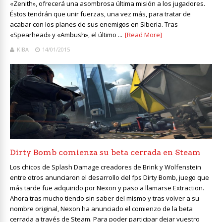
«Zenith», ofrecerá una asombrosa última misión a los jugadores.
Éstos tendrán que unir fuerzas, una vez más, para tratar de
acabar con los planes de sus enemigos en Siberia. Tras
«Spearhead» y «Ambush», el último ...
[Read More]
KIBA
14/01/2015
Dirty Bomb comienza su beta cerrada en Steam
Los chicos de Splash Damage creadores de Brink y Wolfenstein
entre otros anunciaron el desarrollo del fps Dirty Bomb, juego que
más tarde fue adquirido por Nexon y paso a llamarse Extraction.
Ahora tras mucho tiendo sin saber del mismo y tras volver a su
nombre original, Nexon ha anunciado el comienzo de la beta
cerrada a través de Steam. Para poder participar dejar vuestro